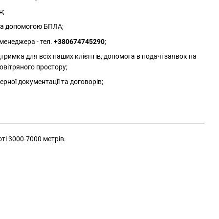
н;
 за допомогою БПЛА;
менеджера - тел.
+380674745290
;
римка для всіх наших клієнтів, допомога в подачі заявок на
овітряного простору;
ерної документації та договорів;
оті 3000-7000 метрів.