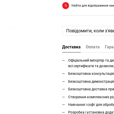
Увійти
для відображення на
%
Повідомити, коли з'яв
Доставка
Оплата
Гара
Офіціальний імпортер та дис
всі сертифікати та дозволи;
Безкоштовна консультація 
Безкоштовна демонстрація і
Безкоштовна доставка прис
Створення комплексних ріше
Навчання і софт для оброб
Розробка і установка дода