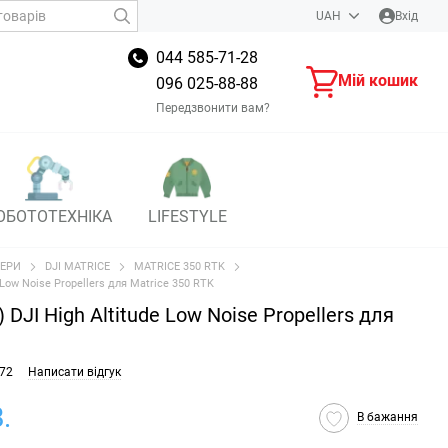
UAH
Вхід
044 585-71-28
Мій кошик
096 025-88-88
Передзвонити вам?
ОБОТОТЕХНІКА
LIFESTYLE
ЕРИ
DJI MATRICE
MATRICE 350 RTK
 Low Noise Propellers для Matrice 350 RTK
 DJI High Altitude Low Noise Propellers для
472
Написати відгук
.
В бажання