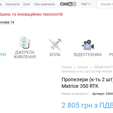
Укр
Рус
ка
Контакти
Блог
Про компанію
рішень та інноваційних технологій
ючова 14
ДЖЕРЕЛА
ЕРИ
БПЛА
ВІДЕОТЕХНІКА
Р
ЖИВЛЕННЯ
Головна
Каталог
КВАДРОКОПТ
Пропелери (к-ть 2 шт) DJI High Altitude
Пропелери (к-ть 2 шт)
Matrice 350 RTK
Немає в наявності
Артикул: 350
2 805 грн з ПДВ