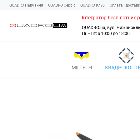
Перейти до основного контенту
QUADRO Навчання
QUADRO Сервіc
QUADRO Клуб
Оплата і достав
Інтегратор безпілотних 
QUADRO.ua, вул. Нижньокл
Пн - Пт: з 10:00 до 18:00
MILTECH
КВАДРОКОПТ