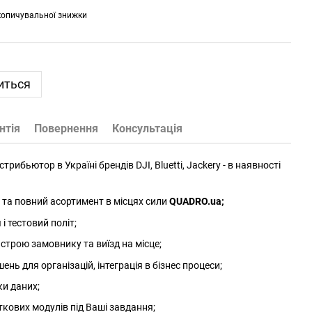
копичувальної знижки
иться
нтія
Повернення
Консультація
трибьютор в Україні брендів DJI, Bluetti, Jackery - в наявності
та повний асортимент в місцях сили
QUADRO.ua
;
 тестовий політ;
трою замовнику та виїзд на місце;
нь для організацій, інтеграція в бізнес процеси;
ки даних;
ткових модулів під Ваші завдання;