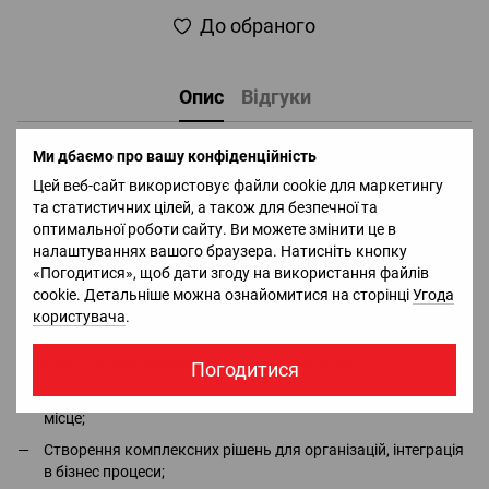
До обраного
Опис
Відгуки
Прожектор DJI Mavic 2 Enterprise Part4 Spotlight
Ми дбаємо про вашу конфіденційність
Цей веб-сайт використовує файли cookie для маркетингу
Доставка
Оплата
Гарантія
Повернення
Ко
та статистичних цілей, а також для безпечної та
оптимальної роботи сайту. Ви можете змінити це в
налаштуваннях вашого браузера. Натисніть кнопку
Офіціальний імпортер та дистрибьютор в Україні брендів
«Погодитися», щоб дати згоду на використання файлів
DJI, Bluetti, Jackery - в наявності всі сертифікати та дозволи;
cookie. Детальніше можна ознайомитися на сторінці
Угода
Безкоштовна консультація та повний асортимент в місцях
користувача
.
сили
QUADRO.ua
;
Безкоштовна демонстрація і тестовий політ;
Погодитися
Безкоштовна доставка пристрою замовнику та виїзд на
місце;
Створення комплексних рішень для організацій, інтеграція
в бізнес процеси;