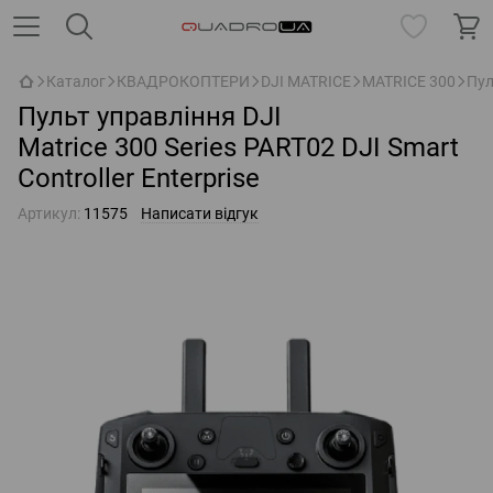
Каталог
КВАДРОКОПТЕРИ
DJI MATRICE
MATRICE 300
Пул
Пульт управління DJI
Matrice 300 Series PART02 DJI Smart
Controller Enterprise
Артикул:
11575
Написати відгук