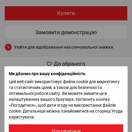
Купити
Замовити демонстрацію
Увійти
для відображення накопичувальної знижки
%
До обраного
Ми дбаємо про вашу конфіденційність
Цей веб-сайт використовує файли cookie для маркетингу
Опис
Відгуки
та статистичних цілей, а також для безпечної та
оптимальної роботи сайту. Ви можете змінити це в
Контролер DJI Smart Controller Enterprise для управління DJI
налаштуваннях вашого браузера. Натисніть кнопку
Matrice 300.
«Погодитися», щоб дати згоду на використання файлів
cookie. Детальніше можна ознайомитися на сторінці
Угода
користувача
.
Доставка
Оплата
Гарантія
Повернення
Ко
Погодитися