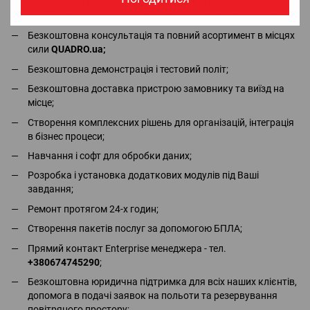
Офіціальний імпортер та дистрибьютор в Україні брендів
DJI, Bluetti, Jackery - в наявності всі сертифікати та дозволи;
Безкоштовна консультація та повний асортимент в місцях
сили
QUADRO.ua
;
Безкоштовна демонстрація і тестовий політ;
Безкоштовна доставка пристрою замовнику та виїзд на
місце;
Створення комплексних рішень для організацій, інтеграція
в бізнес процеси;
Навчання і софт для обробки даних;
Розробка і установка додаткових модулів під Ваші
завдання;
Ремонт протягом 24-х годин;
Створення пакетів послуг за допомогою БПЛА;
Прямий контакт Enterprise менеджера - тел.
+380674745290
;
Безкоштовна юридична підтримка для всіх наших клієнтів,
допомога в подачі заявок на польоти та резервування
повітряного простору;