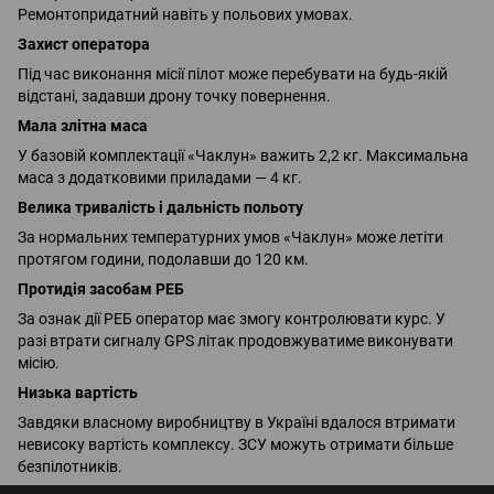
Ремонтопридатний навіть у польових умовах.
Захист оператора
Під час виконання місії пілот може перебувати на будь-якій
відстані, задавши дрону точку повернення.
Мала злітна маса
У базовій комплектації «Чаклун» важить 2,2 кг. Максимальна
маса з додатковими приладами — 4 кг.
Велика тривалість і дальність польоту
За нормальних температурних умов «Чаклун» може летіти
протягом години, подолавши до 120 км.
Протидія засобам РЕБ
За ознак дії РЕБ оператор має змогу контролювати курс. У
разі втрати сигналу GPS літак продовжуватиме виконувати
місію.
Низька вартість
Завдяки власному виробництву в Україні вдалося втримати
невисоку вартість комплексу. ЗСУ можуть отримати більше
безпілотників.