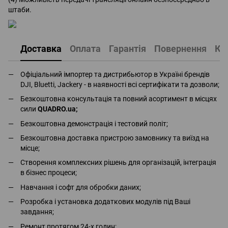
штаби.
Доставка
Оплата
Гарантія
Повернення
Ко
Офіціальний імпортер та дистрибьютор в Україні брендів
DJI, Bluetti, Jackery - в наявності всі сертифікати та дозволи;
Безкоштовна консультація та повний асортимент в місцях
сили
QUADRO.ua
;
Безкоштовна демонстрація і тестовий політ;
Безкоштовна доставка пристрою замовнику та виїзд на
місце;
Створення комплексних рішень для організацій, інтеграція
в бізнес процеси;
Навчання і софт для обробки даних;
Розробка і установка додаткових модулів під Ваші
завдання;
Ремонт протягом 24-х годин;