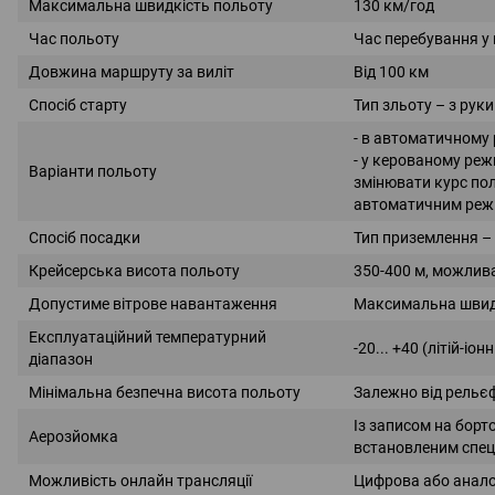
Максимальна швидкість польоту
130 км/год
Час польоту
Час перебування у 
Довжина маршруту за виліт
Від 100 км
Спосіб старту
Тип зльоту – з рук
- в автоматичному
- у керованому реж
Варіанти польоту
змінювати курс пол
автоматичним реж
Спосіб посадки
Тип приземлення – 
Крейсерська висота польоту
350-400 м, можлива
Допустиме вітрове навантаження
Максимальна швидкі
Експлуатаційний температурний
-20... +40 (літій-і
діапазон
Мінімальна безпечна висота польоту
Залежно від рельєф
Із записом на борт
Аерозйомка
встановленим спец
Можливість онлайн трансляції
Цифрова або анал