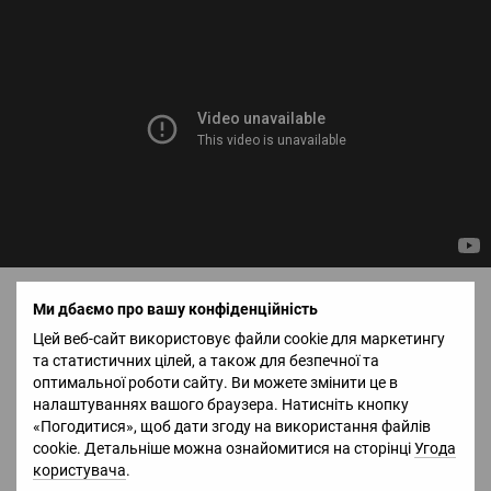
Комплектація БпАК «Чаклун»
Ми дбаємо про вашу конфіденційність
Цей веб-сайт використовує файли cookie для маркетингу
Готовий комплекс БпАК «Чаклун» — це два повністю зібрані та
та статистичних цілей, а також для безпечної та
налаштовані літаки, оснащені повними комплектами
оптимальної роботи сайту. Ви можете змінити це в
необхідної електроніки, ноутбуком зі встановленим
налаштуваннях вашого браузера. Натисніть кнопку
програмним забезпеченням та комплектом необхідних
«Погодитися», щоб дати згоду на використання файлів
аксесуарів.
cookie. Детальніше можна ознайомитися на сторінці
Угода
1. БпЛА «Чаклун» - 2шт .
користувача
.
2. Камера GoPro 10 – 2 шт.