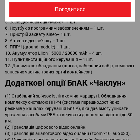
3. Комплект аналогового відео зв’язку з камерою zoom Х10 –
Погодитися
2 шт.
4. ППРЧ (air module) – 2 шт.
5. Засіб для навігації «Маяк» - 1 шт.
6. Ноутбук з програмним забезпеченням – 1 шт.
7. Пристрій захвату відео– 1 шт.
8. Антена відео зв’язку – 1 шт.
9. ППРЧ (ground module) – 1 шт.
10. Акумулятор LiIon 15000 / 20000 mAh – 4 шт.
11. Пульт дистанційного керування – 1 шт.
12. Допоміжне обладнання (щогла, кабельний набір, комплект
запасних частин, транспортні контейнери)
Додаткові опції БпАК «Чаклун»
(1) Стабільний зв’язок із літаком на маршруті. Обладнання
комплексу системою ППРЧ (система перешкодостійких
режимів у каналах керування БпЛА), яка дає змогу уникати
ураження засобами РЕБ та керувати дроном на відстані до 30
км.
(2) Трансляція цифрового відео онлайн.
(3) Трансляція аналогового відео онлайн (zoom х10, або х30).
(4) Можливість передачі трансляції онлайн безпосередньо в