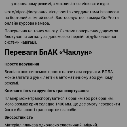
у керованому режимі, з можливістю змінювати курс.
Фото/відео фіксування місцевості з координатами із записом
на бортовий знімний носій. Застосовується камера Go-Pro та
онлайн курсова камера.
Повернення на точку зльоту. Система повернення додому за
блокування сигналу за допомогою інерційної дублювальної
системи навігації.
Переваги БпАК «Чаклун»
Просте керування
Безпілотною системою просто навчитися керувати. БПЛА
може злітати з руки, летіти в автоматичному або ручному
режимі.
Компактність та зручність транспортування
Планер може транспортуватися зібраним або розібраним.
Його розмах крил складає 1400 мм, що дає змогу перевозити
його в більшості транспортних засобів.
Зносостійкість
Матеріал планера одночасно еластичний і міцний.