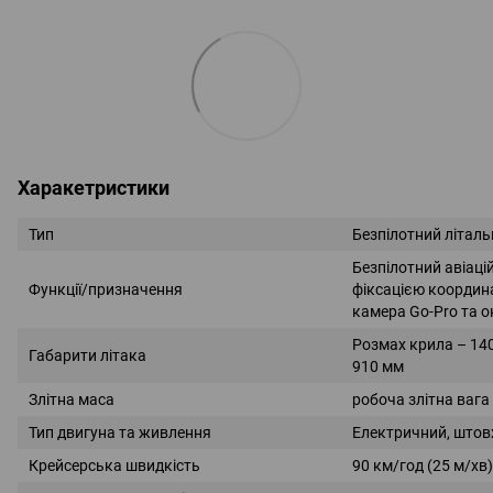
Харакетристики
Тип
Безпілотний літаль
Безпілотний авіаці
Функції/призначення
фіксацією координа
камера Go-Pro та 
Розмах крила – 14
Габарити літака
910 мм
Злітна маса
робоча злітна вага 
Тип двигуна та живлення
Електричний, штов
Крейсерська швидкість
90 км/год (25 м/хв)