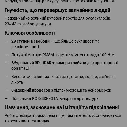
модулі, а також підтримку сучасних протоколів керування.
Гнучкість, що перевершує звичайних людей
Надзвичайно великий кутовий простір для руху суглобів,
23~43 суглобові двигуни
Ключові особливості
29 ступенів свободи
— ще більше рухливості та
реалістичності
Потужні мотори PMSM з крутним моментом до 100 Н·м
Вбудований
3D LiDAR + камера глибини
для просторової
орієнтації
Високоточна кінематика: талія, стегно, коліно, зап’ястя,
лікоть
8-ядерний процесор
з підтримкою ШІ та нейромереж
Підтримка ROS/SDK/OTA, відкрита архітектура
Навчання, засноване на імітації та підкріпленні
Робототехніка, прискорена штучним інтелектом, оновлюється
та розвивається щодня