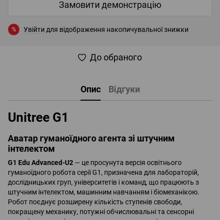
Замовити демонстрацію
Увійти
для відображення накопичувальної знижки
%
До обраного
Опис
Відгуки
Unitree G1
Аватар гуманоїдного агента зі штучним
інтелектом
G1 Edu Advanced-U2
— це просунута версія освітнього
гуманоїдного робота серії G1, призначена для лабораторій,
дослідницьких груп, університетів і команд, що працюють з
штучним інтелектом, машинним навчанням і біомеханікою.
Робот поєднує розширену кількість ступенів свободи,
покращену механику, потужні обчислювальні та сенсорні