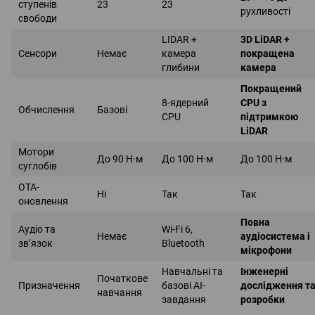
ступенів
23
23
рухливості
свободи
LIDAR +
3D LiDAR +
Сенсори
Немає
камера
покращена
глибини
камера
Покращений
8-ядерний
CPU з
Обчислення
Базові
CPU
підтримкою
LiDAR
Мотори
До 90 Н·м
До 100 Н·м
До 100 Н·м
суглобів
OTA-
Ні
Так
Так
оновлення
Повна
Аудіо та
Wi-Fi 6,
Немає
аудіосистема і
зв’язок
Bluetooth
мікрофони
Навчальні та
Інженерні
Початкове
Призначення
базові AI-
дослідження т
навчання
завдання
розробки