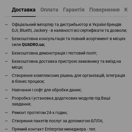
Доставка
Оплата
Гарантія
Повернення
Ко
Офіціальний імпортер та дистрибьютор в Україні брендів
DJI, Bluetti, Jackery - в наявності всі сертифікати та дозволи;
Безкоштовна консультація та повний асортимент в місцях
сили
QUADRO.ua
;
Безкоштовна демонстрація і тестовий політ;
Безкоштовна доставка пристрою замовнику та виїзд на
місце;
Створення комплексних рішень для організацій, інтеграція
в бізнес процеси;
Навчання і софт для обробки даних;
Розробка і установка додаткових модулів під Ваші
завдання;
Ремонт протягом 24-х годин;
Створення пакетів послуг за допомогою БПЛА;
Прямий контакт Enterprise менеджера - тел.