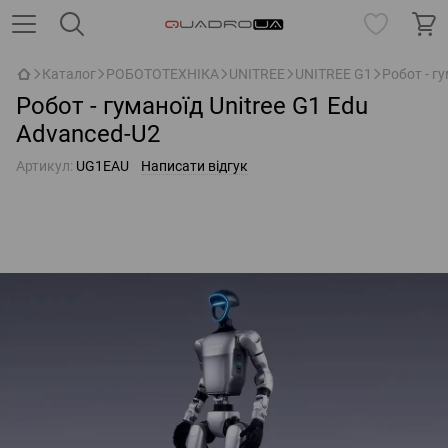
Каталог
РОБОТОТЕХНІКА
UNITREE
UNITREE G1
Робот - г
Робот - гуманоїд Unitree G1 Edu
Advanced-U2
Артикул:
UG1EAU
Написати відгук