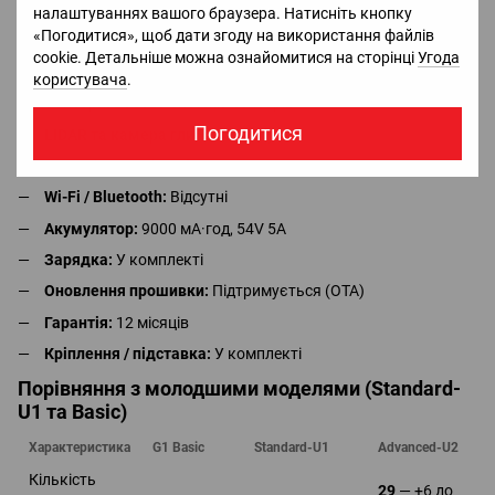
налаштуваннях вашого браузера. Натисніть кнопку
Приводи суглобів:
Високоточні, з промисловими
«Погодитися», щоб дати згоду на використання файлів
роликовими підшипниками
cookie. Детальніше можна ознайомитися на сторінці
Угода
Керуючий модуль:
8-ядерний процесор
користувача
.
Сенсори:
Базова система сенсорів
Погодитися
LIDAR та камера глибини:
Відсутні
Динаміки та мікрофони:
Відсутні
Wi-Fi / Bluetooth:
Відсутні
Акумулятор:
9000 мА·год, 54V 5A
Зарядка:
У комплекті
Оновлення прошивки:
Підтримується (OTA)
Гарантія:
12 місяців
Кріплення / підставка:
У комплекті
Порівняння з молодшими моделями (Standard-
U1 та Basic)
Характеристика
G1 Basic
Standard-U1
Advanced-U2
Кількість
29
— +6 до