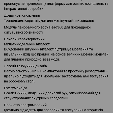
пропонує неперевершену платформу для освіти, досліджень та
інтерактивної розробки.
Додаткові оновлення
Трипальцеві спритні руки для маніпуляційних завдань
Модуль панорамного зору Head360 для покращеної
ситуаційної обізнаності
Основні характеристики
Мультимодальний інтелект
Вбудований штучний інтелект підтримує мовлення та
візуальний вхід, що працює на основі великих мовних моделей
для плавної, природної взаємодії.
Легкий та гнучкий дизайн
Вагою всього 25 кг, R1 компактний та простий у розгортанні —
ідеально підходить для мобільних застосувань або тестування
на робочому столі.
Рух гуманоїда
Реалістичний, людський двоногий рух, оптимізований для
структурованих внутрішніх середовищ.
Повністю програмований
Ідеально підходить для розробки та тестування алгоритмів