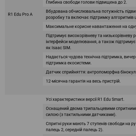
Глибина свободи голови підвищена до 2.
Вбудована обчислювальна потужність підви
R1 Edu Pro A
розробку та включає підтримку алгоритмів ш
Максимальне корисне навантаження на одну 
Підтримує високорівневу та низькорівневу р
інтерфейси моделювання, а також підтримує
як Isaac SIM.
Надається чудова технічна підтримка, вичер
підтримка екосистеми.
Датчик сприйняття: антропоморфна бінокул
12-місячна гарантія на весь пристрій.
Усі характеристики версії R1 Edu Smart.
Оснащений двома трипальцевими спритними
силою (з тактильними датчиками).
Спритні руки мають 7 ступенів свободи на ру
палець 2, середній палець 2).