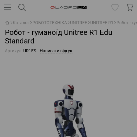
Каталог
РОБОТОТЕХНІКА
UNITREE
UNITREE R1
Робот - гу
Робот - гуманоїд Unitree R1 Edu
Standard
Артикул:
UR1ES
Написати відгук