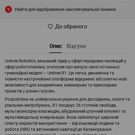
Увійти
для відображення накопичувальної знижки
%
До обраного
Опис
Відгуки
Unitree Robotics, визнаний лідер у сфері передових інновацій у
сфері робототехніки, оголосив про випуск своєї останньої
гуманоїдної моделі — Unitree R1. Ця легка, динамічна та
повністю настроювана платформа відкриває абсолютно нові
можливості для академічних, інженерних та прикладних
проектів у різних галузях.
Розроблена як універсальне рішення для досліджень, освіти та
реальних випробувань, R1 поєднує 26 ступенів свободи,
мультисенсорну взаємодію, вбудований штучний інтелект та
мультимодальну комунікацію. Вона забезпечує широкий
спектр варіантів використання — від взаємодії людини та
робота (HRI) та автономної навігації до балансування