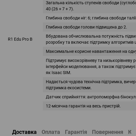
Загальна кількість ступенів свободи (суглоб
40 (26 + 7 + 7).
Глибина свободи ніг: 6; глибина свободи талії
Глибина свободи голови підвищена до 2.
Вбудована обчислювальна потужність підви
R1 Edu Pro B
розробку та включає підтримку алгоритмів ш
Максимальне корисне навантаження на одну 
Підтримує високорівневу та низькорівневу р
інтерфейси моделювання, а також підтримує
як Isaac SIM.
Надається чудова технічна підтримка, вичер
підтримка екосистеми.
Датчик сприйняття: антропоморфна бінокул
12-місячна гарантія на весь пристрій.
Доставка
Оплата
Гарантія
Повернення
Ко