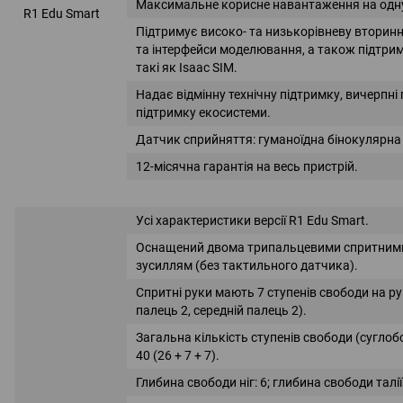
Максимальне корисне навантаження на одну 
R1 Edu Smart
Підтримує високо- та низькорівневу вторинн
та інтерфейси моделювання, а також підтр
такі як Isaac SIM.
Надає відмінну технічну підтримку, вичерпні
підтримку екосистеми.
Датчик сприйняття: гуманоїдна бінокулярна
12-місячна гарантія на весь пристрій.
Усі характеристики версії R1 Edu Smart.
Оснащений двома трипальцевими спритними
зусиллям (без тактильного датчика).
Спритні руки мають 7 ступенів свободи на ру
палець 2, середній палець 2).
Загальна кількість ступенів свободи (суглоб
40 (26 + 7 + 7).
Глибина свободи ніг: 6; глибина свободи талії