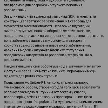
керування та маніпуляцій — що робить її ідеальною
платформою для розробки наступного покоління
робототехніки.
Завдяки відкритій архітектурі, підтримці SDK та модульній
конструкції апаратного забезпечення, R1 створена для
гнучкості та масштабованості. Незалежно від того, чи
використовується вона в лабораторіях робототехніки,
навчальних класах чи на установах для створення прототипів,
вона забезпечує адаптовану основу для створення
користувацьких розширень апаратного забезпечення,
навчання моделей штучного інтелекту, тестування
поведінкових алгоритмів та розробки інтерфейсів HRI в
реальних умовах.
Найдоступніший у світі робот-гуманоїд зі штучним інтелектом
Доступний зараз — обмежена кількість виробничих місць
відкрита для ранніх користувачів.
Представляємо Unitree R1, легкого, інтелектуального
гуманоїдного робота, створеного для того, щоб забезпечити
реальну взаємодію зі штучним інтелектом у класах,
лабораторіях, офісах та творчих просторах — і все це за
проривною ціною. Розроблений з мультимодальним штучним
інтелектом та розширеними можливостями сприйняття, R1