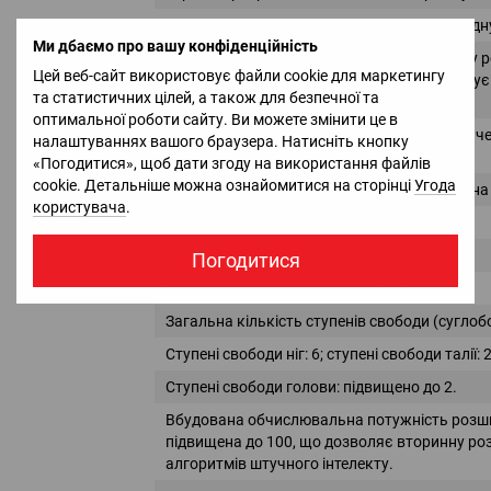
Максимальне корисне навантаження на одну 
Ми дбаємо про вашу конфіденційність
Підтримує високорівневу та низькорівневу р
R1 Edu standard
Цей веб-сайт використовує файли cookie для маркетингу
інтерфейси моделювання, а також підтримує
та статистичних цілей, а також для безпечної та
як Isaac SIM
оптимальної роботи сайту. Ви можете змінити це в
Забезпечує відмінну технічну підтримку, вич
налаштуваннях вашого браузера. Натисніть кнопку
підтримку екосистеми
«Погодитися», щоб дати згоду на використання файлів
cookie. Детальніше можна ознайомитися на сторінці
Угода
Датчик сприйняття: гуманоїдна бінокулярна
користувача
.
12-місячна гарантія
Погодитися
Усі функції стандартної версії R1 Edu.
Загальна кількість ступенів свободи (суглобо
Ступені свободи ніг: 6; ступені свободи талії: 
Ступені свободи голови: підвищено до 2.
Вбудована обчислювальна потужність розши
підвищена до 100, що дозволяє вторинну ро
алгоритмів штучного інтелекту.