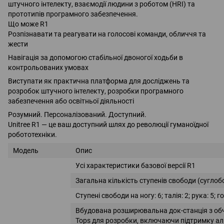
штучного інтелекту, взаємодії людини з роботом (HRI) та
прототипів програмного забезпечення.
Що може R1
Розпізнавати та реагувати на голосові команди, обличчя та
жести
Навігація за допомогою стабільної двоногої ходьби в
контрольованих умовах
Виступати як практична платформа для досліджень та
розробок штучного інтелекту, розробки програмного
забезпечення або освітньої діяльності
Розумний. Персоналізований. Доступний.
Unitree R1 — це ваш доступний шлях до революції гуманоїдної
робототехніки.
Модель
Опис
Усі характеристики базової версії R1
Загальна кількість ступенів свободи (суглобо
Ступені свободи на ногу: 6; талія: 2; рука: 5; 
Вбудована розширювальна док-станція з о
Tops для розробки, включаючи підтримку ал