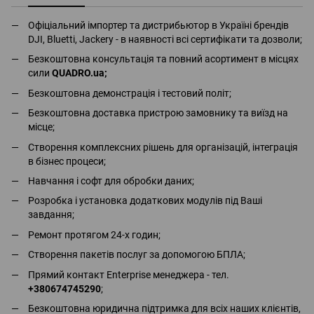
Офіціальний імпортер та дистрибьютор в Україні брендів
DJI, Bluetti, Jackery - в наявності всі сертифікати та дозволи;
Безкоштовна консультація та повний асортимент в місцях
сили
QUADRO.ua
;
Безкоштовна демонстрація і тестовий політ;
Безкоштовна доставка пристрою замовнику та виїзд на
місце;
Створення комплексних рішень для організацій, інтеграція
в бізнес процеси;
Навчання і софт для обробки даних;
Розробка і установка додаткових модулів під Ваші
завдання;
Ремонт протягом 24-х годин;
Створення пакетів послуг за допомогою БПЛА;
Прямий контакт Enterprise менеджера - тел.
+380674745290
;
Безкоштовна юридична підтримка для всіх наших клієнтів,