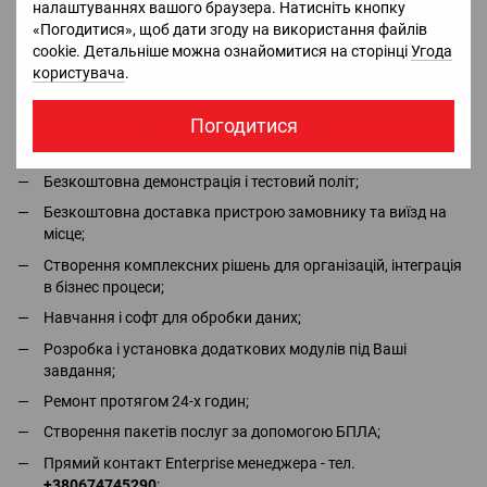
налаштуваннях вашого браузера. Натисніть кнопку
Доставка
Оплата
Гарантія
Повернення
Ко
«Погодитися», щоб дати згоду на використання файлів
cookie. Детальніше можна ознайомитися на сторінці
Угода
користувача
.
Офіціальний імпортер та дистрибьютор в Україні брендів
DJI, Bluetti, Jackery - в наявності всі сертифікати та дозволи;
Погодитися
Безкоштовна консультація та повний асортимент в місцях
сили
QUADRO.ua
;
Безкоштовна демонстрація і тестовий політ;
Безкоштовна доставка пристрою замовнику та виїзд на
місце;
Створення комплексних рішень для організацій, інтеграція
в бізнес процеси;
Навчання і софт для обробки даних;
Розробка і установка додаткових модулів під Ваші
завдання;
Ремонт протягом 24-х годин;
Створення пакетів послуг за допомогою БПЛА;
Прямий контакт Enterprise менеджера - тел.
+380674745290
;