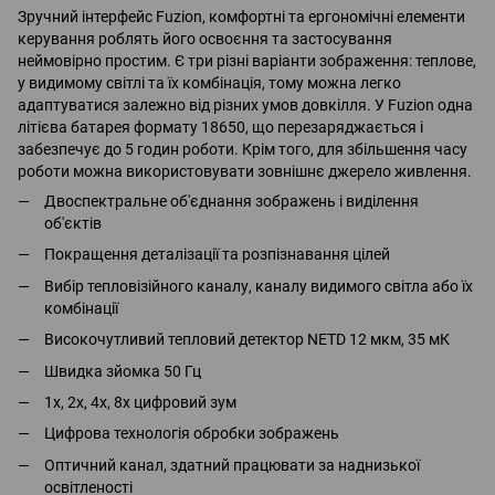
Зручний інтерфейс Fuzion, комфортні та ергономічні елементи
керування роблять його освоєння та застосування
неймовірно простим. Є три різні варіанти зображення: теплове,
у видимому світлі та їх комбінація, тому можна легко
адаптуватися залежно від різних умов довкілля. У Fuzion одна
літієва батарея формату 18650, що перезаряджається і
забезпечує до 5 годин роботи. Крім того, для збільшення часу
роботи можна використовувати зовнішнє джерело живлення.
Двоспектральне об'єднання зображень і виділення
об'єктів
Покращення деталізації та розпізнавання цілей
Вибір тепловізійного каналу, каналу видимого світла або їх
комбінації
Високочутливий тепловий детектор NETD 12 мкм, 35 мК
Швидка зйомка 50 Гц
1х, 2х, 4х, 8х цифровий зум
Цифрова технологія обробки зображень
Оптичний канал, здатний працювати за наднизької
освітленості