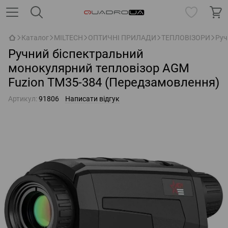
Каталог
MILTECH
ОПТИЧНІ ПРИЛАДИ
ТЕПЛОВІЗОРИ
Руч
Ручний біспектральний
монокулярний тепловізор AGM
Fuzion TM35-384 (Передзамовлення)
Артикул:
91806
Написати відгук