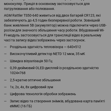
монокуляр. Приціл в основному застосовується для
патрулювання або полювання.
AGM Rattler TS50-640 живиться від двох батарей CR123, які
забезпечують до 4,5 годин безперервної роботи. Зовнішній
банк живлення 5В (акумулятор) можна підключити через USB-
роз'єм для значного збільшення часу роботи. Вбудований Wi-
Fi-модуль застосовується для трансляції відео в реальному
часі та запису відео/зображень через застосунок.
Роздільна здатність тепловізора — 640×512
Високочутливий детектор NETD 12 мкм, 35 мК
Швидка візуалізація 50 Гц
0,39-дюймовий OLED-дисплей із роздільною здатністю
1024×768
2,5-кратне оптичне збільшення
1х, 2х, 4х, 8х цифровий зум
Цифрова технологія обробки зображень
Запис відео та створення знімків, вбудована карта пам'яті
eMMC (16 ГБ)