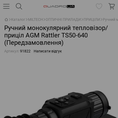
Каталог
MILTECH
ОПТИЧНІ ПРИЛАДИ
ПРИЦІЛИ
Ручний м
Ручний монокулярний тепловізор/
приціл AGM Rattler TS50-640
(Передзамовлення)
Артикул:
91822
Написати відгук