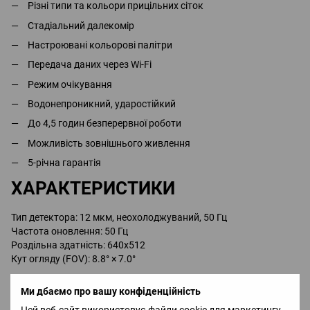
Різні типи та кольори прицільних сіток
Стадіальний далекомір
Настроювані кольорові палітри
Передача даних через Wi-Fi
Режим очікування
Водонепроникний, ударостійкий
До 4,5 годин безперервної роботи
Можливість зовнішнього живлення
5-річна гарантія
ХАРАКТЕРИСТИКИ
Тип детектора: 12 мкм, неохолоджуваний, 50 Гц
Частота оновлення: 50 Гц
Роздільна здатність: 640x512
Кут огляду (FOV): 8.8° × 7.0°
КОМПЛЕКТАЦІЯ
Ми дбаємо про вашу конфіденційність
Цей веб-сайт використовує файли cookie для маркетингу