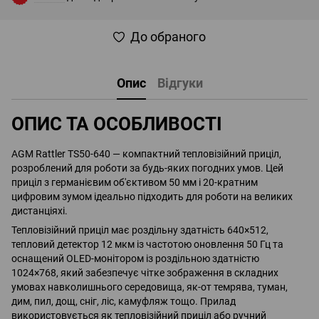
До обраного
Опис
Відгуки
ОПИС ТА ОСОБЛИВОСТІ
AGM Rattler TS50-640 — компактний тепловізійний приціл,
розроблений для роботи за будь-яких погодних умов. Цей
приціл з германієвим об'єктивом 50 мм і 20-кратним
цифровим зумом ідеально підходить для роботи на великих
дистанціяхі.
Тепловізійний приціл має роздільну здатність 640×512,
тепловий детектор 12 мкм із частотою оновлення 50 Гц та
оснащений OLED-монітором із роздільною здатністю
1024×768, який забезпечує чітке зображення в складних
умовах навколишнього середовища, як-от темрява, туман,
дим, пил, дощ, сніг, ліс, камуфляж тощо. Прилад
використовується як тепловізійний приціл або ручний