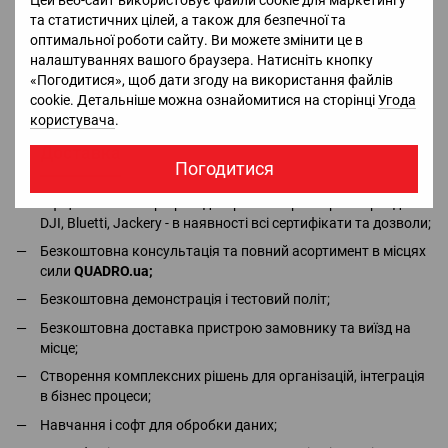
Кріплення
та статистичних цілей, а також для безпечної та
USB-кабель
оптимальної роботи сайту. Ви можете змінити це в
Тканина для об'єктива
налаштуваннях вашого браузера. Натисніть кнопку
Посібник користувача
«Погодитися», щоб дати згоду на використання файлів
Сумка для перенесення
cookie. Детальніше можна ознайомитися на сторінці
Угода
Батарейки CR 123
користувача
.
Доставка
Оплата
Гарантія
Повернення
Ко
Погодитися
Офіціальний імпортер та дистрибьютор в Україні брендів
DJI, Bluetti, Jackery - в наявності всі сертифікати та дозволи;
Безкоштовна консультація та повний асортимент в місцях
сили
QUADRO.ua
;
Безкоштовна демонстрація і тестовий політ;
Безкоштовна доставка пристрою замовнику та виїзд на
місце;
Створення комплексних рішень для організацій, інтеграція
в бізнес процеси;
Навчання і софт для обробки даних;