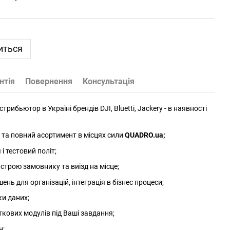
иться
нтія
Повернення
Консультація
трибьютор в Україні брендів DJI, Bluetti, Jackery - в наявності
та повний асортимент в місцях сили
QUADRO.ua
;
 тестовий політ;
трою замовнику та виїзд на місце;
нь для організацій, інтеграція в бізнес процеси;
ки даних;
ткових модулів під Ваші завдання;
н;