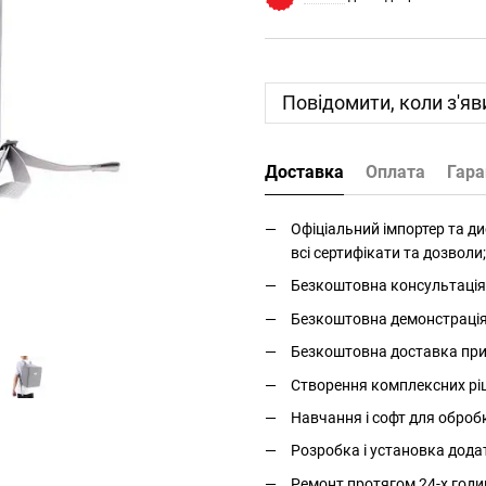
Повідомити, коли з'яв
Доставка
Оплата
Гара
Офіціальний імпортер та дис
всі сертифікати та дозволи;
Безкоштовна консультація 
Безкоштовна демонстрація і
Безкоштовна доставка прис
Створення комплексних ріше
Навчання і софт для оброб
Розробка і установка дода
Ремонт протягом 24-х годи