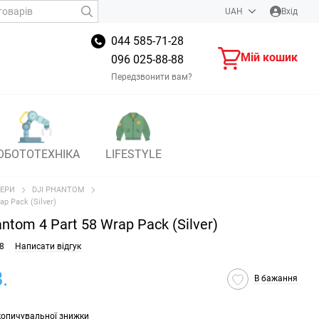
UAH
Вхід
044 585-71-28
Мій кошик
096 025-88-88
Передзвонити вам?
ОБОТОТЕХНІКА
LIFESTYLE
ЕРИ
DJI PHANTOM
p Pack (Silver)
tom 4 Part 58 Wrap Pack (Silver)
8
Написати відгук
.
В бажання
копичувальної знижки