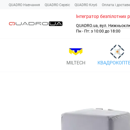
Перейти до основного контенту
QUADRO Навчання
QUADRO Сервіc
QUADRO Клуб
Оплата і достав
Інтегратор безпілотних 
QUADRO.ua, вул. Нижньокл
Пн - Пт: з 10:00 до 18:00
MILTECH
КВАДРОКОПТ