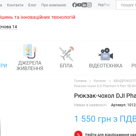
Укр
Рус
ка
Контакти
Блог
Про компанію
рішень та інноваційних технологій
ючова 14
ДЖЕРЕЛА
ЕРИ
БПЛА
ВІДЕОТЕХНІКА
Р
ЖИВЛЕННЯ
Головна
Каталог
КВАДРОКОПТ
Рюкзак-чохол DJI Phantom 4 Part 58 Wra
Рюкзак-чохол DJI Phan
Немає в наявності
Артикул: 1012
1 550 грн з ПДВ
Увійти
для відображення на
%