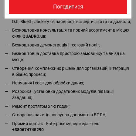
Доставка
Оплата
Гарантія
Повернення
Ко
Погодитися
Офіціальний імпортер та дистрибьютор в Україні брендів
DJI, Bluetti, Jackery - в наявності всі сертифікати та дозволи;
Безкоштовна консультація та повний асортимент в місцях
сили
QUADRO.ua
;
Безкоштовна демонстрація і тестовий політ;
Безкоштовна доставка пристрою замовнику та виїзд на
місце;
Створення комплексних рішень для організацій, інтеграція
в бізнес процеси;
Навчання і софт для обробки даних;
Розробка і установка додаткових модулів під Ваші
завдання;
Ремонт протягом 24-х годин;
Створення пакетів послуг за допомогою БПЛА;
Прямий контакт Enterprise менеджера - тел.
+380674745290
;