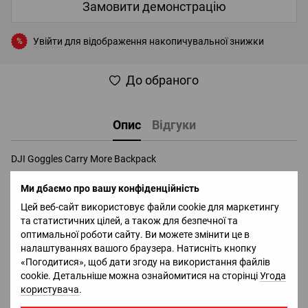
Замовити демонстрацію
Увійти
для відображення накопичувальної знижки
%
До обраного
Опис
Відгуки
DJI Goggles Carry More Backpack
Оригінальний рюкзак для окулярів DJI Goggles.
Ми дбаємо про вашу конфіденційність
У рюкзак можна помістити:
Цей веб-сайт використовує файли cookie для маркетингу
Окуляри DJI Goggles;
та статистичних цілей, а також для безпечної та
Mavic Pro або Spark з трьома додатковими батареями;
оптимальної роботи сайту. Ви можете змінити це в
Пульт управління Mavic Pro або Spark
налаштуваннях вашого браузера. Натисніть кнопку
Так само на рюкзаку є зовнішні кишені на 4 гоночних дрона,
«Погодитися», щоб дати згоду на використання файлів
ноутбук та інші дрібні пристрої.
cookie. Детальніше можна ознайомитися на сторінці
Угода
користувача
.