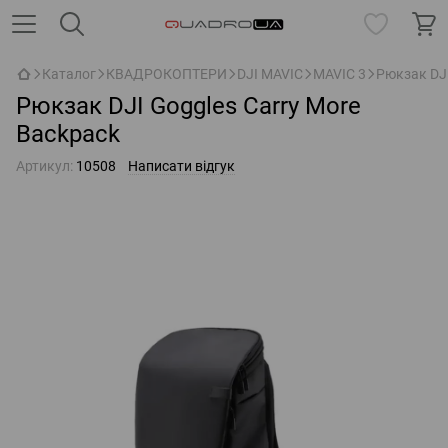
Каталог
КВАДРОКОПТЕРИ
DJI MAVIC
MAVIC 3
Рюкзак DJI
Рюкзак DJI Goggles Carry More
Backpack
Артикул:
10508
Написати відгук