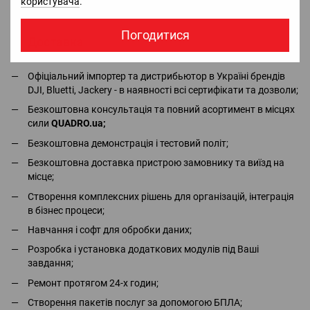
користувача
.
захисту ДСТУ 8782:2018 Країна виробник: Україна.
Погодитися
Доставка
Оплата
Гарантія
Повернення
Ко
Офіціальний імпортер та дистрибьютор в Україні брендів
DJI, Bluetti, Jackery - в наявності всі сертифікати та дозволи;
Безкоштовна консультація та повний асортимент в місцях
сили
QUADRO.ua
;
Безкоштовна демонстрація і тестовий політ;
Безкоштовна доставка пристрою замовнику та виїзд на
місце;
Створення комплексних рішень для організацій, інтеграція
в бізнес процеси;
Навчання і софт для обробки даних;
Розробка і установка додаткових модулів під Ваші
завдання;
Ремонт протягом 24-х годин;
Створення пакетів послуг за допомогою БПЛА;