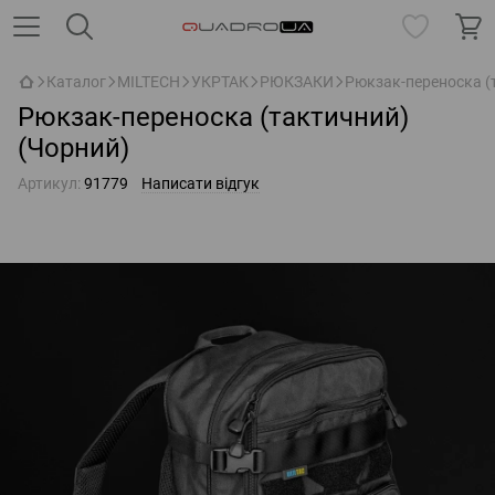
Каталог
MILTECH
УКРТАК
РЮКЗАКИ
Рюкзак-переноска (
Рюкзак-переноска (тактичний)
(Чорний)
Артикул:
91779
Написати відгук