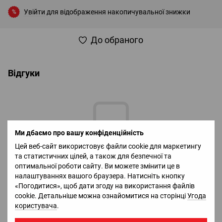
Увійти
для відображення накопичувальної знижки
%
До обраного
Відгуки
Ми дбаємо про вашу конфіденційність
Цей веб-сайт використовує файли cookie для маркетингу
Додайте перший відгук
та статистичних цілей, а також для безпечної та
оптимальної роботи сайту. Ви можете змінити це в
налаштуваннях вашого браузера. Натисніть кнопку
Написати відгук
«Погодитися», щоб дати згоду на використання файлів
cookie. Детальніше можна ознайомитися на сторінці
Угода
користувача
.
Доставка
Оплата
Гарантія
Повернення
Ко