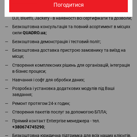
Погодитися
Офіціальний імпортер та дистрибьютор в Україні брендів
DJI, Bluetti, Jackery - в наявності всі сертифікати та дозволи;
Безкоштовна консультація та повний асортимент в місцях
сили
QUADRO.ua
;
Безкоштовна демонстрація і тестовий політ;
Безкоштовна доставка пристрою замовнику та виїзд на
місце;
Створення комплексних рішень для організацій, інтеграція
в бізнес процеси;
Навчання і софт для обробки даних;
Розробка і установка додаткових модулів під Ваші
завдання;
Ремонт протягом 24-х годин;
Створення пакетів послуг за допомогою БПЛА;
Прямий контакт Enterprise менеджера - тел.
+380674745290
;
Безкоштовна юридична підтримка для всіх наших клієнтів,