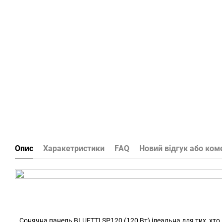
Опис
Харакетристики
FAQ
Новий відгук або ком
Сонячна панель BLUETTI SP120 (120 Вт) ідеальна для тих, хт