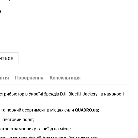
)
иться
нтія
Повернення
Консультація
трибьютор в Україні брендів DJI, Bluetti, Jackery - в наявності
та повний асортимент в місцях сили
QUADRO.ua
;
 тестовий політ;
трою замовнику та виїзд на місце;