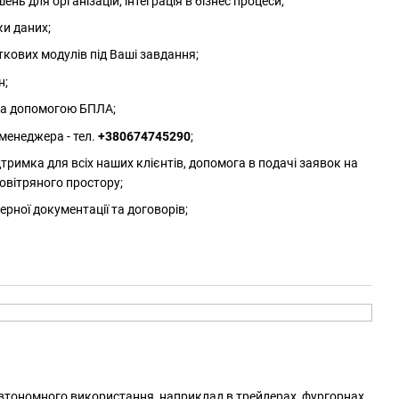
нь для організацій, інтеграція в бізнес процеси;
ки даних;
ткових модулів під Ваші завдання;
н;
 за допомогою БПЛА;
менеджера - тел.
+380674745290
;
римка для всіх наших клієнтів, допомога в подачі заявок на
овітряного простору;
ерної документації та договорів;
 автономного використання, наприклад в трейлерах, фургорнах