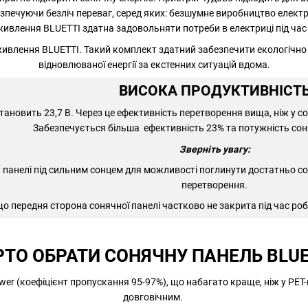
зпечуючи безліч переваг, серед яких: безшумне виробництво електр
живлення BLUETTI здатна задовольняти потреби в електриці під час
 живлення BLUETTI. Такий комплект здатний забезпечити екологічн
відновлюваної енергії за екстенних ситуацій вдома.
ВИСОКА ПРОДУКТИВНІСТ
тановить 23,7 В. Через це ефективність перетворення вища, ніж у с
Забезпечується більша ефективність 23% та потужність соня
Зверніть увагу:
панелі під сильним сонцем для можливості поглинути достатньо со
перетворення.
о передня сторона сонячної панелі частково не закрита під час р
ТО ОБРАТИ СОНЯЧНУ ПАНЕЛЬ BLUE
wer (коефіцієнт пропускання 95-97%), що набагато краще, ніж у PET-
довговічним.