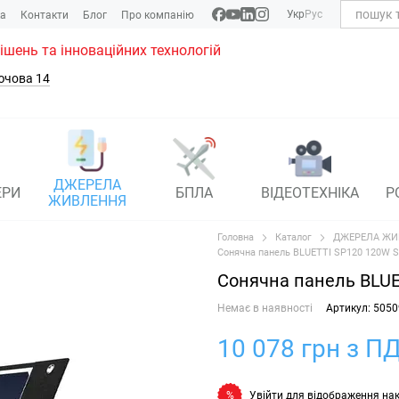
Укр
Рус
ка
Контакти
Блог
Про компанію
рішень та інноваційних технологій
ючова 14
ДЖЕРЕЛА
ЕРИ
БПЛА
ВІДЕОТЕХНІКА
Р
ЖИВЛЕННЯ
Головна
Каталог
ДЖЕРЕЛА ЖИ
Сонячна панель BLUETTI SP120 120W 
Сонячна панель BLU
Немає в наявності
Артикул: 5050
10 078 грн з ПД
Увійти
для відображення на
%