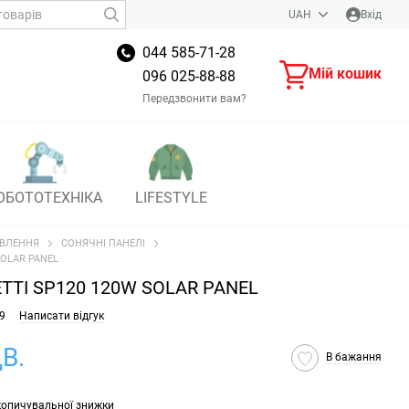
UAH
Вхід
044 585-71-28
Мій кошик
096 025-88-88
Передзвонити вам?
ОБОТОТЕХНІКА
LIFESTYLE
ВЛЕННЯ
СОНЯЧНІ ПАНЕЛІ
SOLAR PANEL
ETTI SP120 120W SOLAR PANEL
9
Написати відгук
В.
В бажання
копичувальної знижки