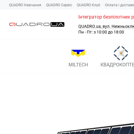
Перейти до основного контенту
QUADRO Навчання
QUADRO Сервіc
QUADRO Клуб
Оплата і достав
Інтегратор безпілотних 
QUADRO.ua, вул. Нижньокл
Пн - Пт: з 10:00 до 18:00
MILTECH
КВАДРОКОПТ