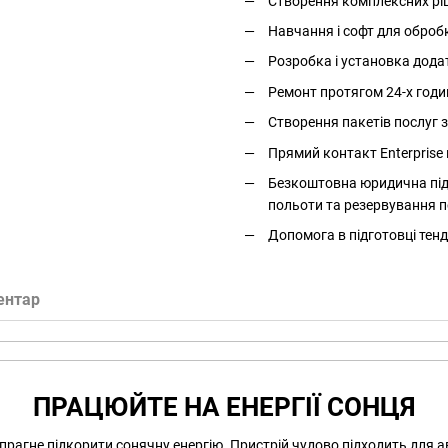
Створення комплексних ріше
Навчання і софт для оброб
Розробка і установка дода
Ремонт протягом 24-х годи
Створення пакетів послуг
Прямий контакт Enterprise 
Безкоштовна юридична підт
польоти та резервування п
Допомога в підготовці тенд
ентар
ПРАЦЮЙТЕ НА ЕНЕРГІЇ СОНЦЯ
о прагне підкорити сонячну енергію. Пристрій чудово підходить для