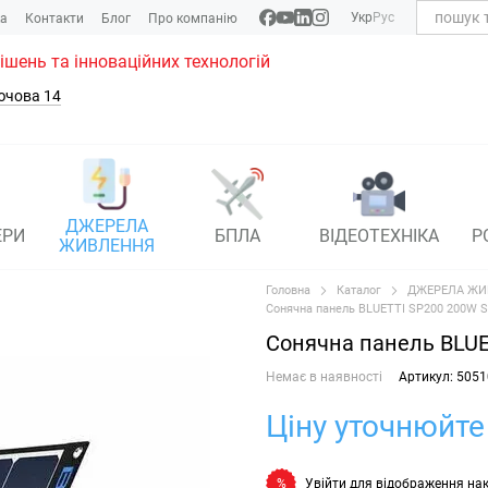
Укр
Рус
ка
Контакти
Блог
Про компанію
рішень та інноваційних технологій
ючова 14
ДЖЕРЕЛА
ЕРИ
БПЛА
ВІДЕОТЕХНІКА
Р
ЖИВЛЕННЯ
Головна
Каталог
ДЖЕРЕЛА ЖИ
Сонячна панель BLUETTI SP200 200W 
Сонячна панель BLU
Немає в наявності
Артикул: 5051
Ціну уточнюйте
Увійти
для відображення на
%