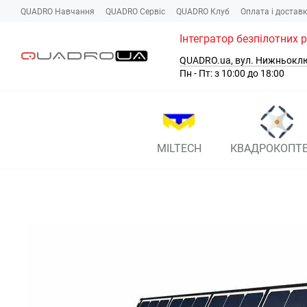
Перейти до основного контенту
QUADRO Навчання
QUADRO Сервіc
QUADRO Клуб
Оплата і достав
Інтегратор безпілотних 
QUADRO.ua, вул. Нижньокл
Пн - Пт: з 10:00 до 18:00
MILTECH
КВАДРОКОПТ