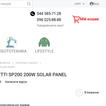
UAH
Вхід
044 585-71-28
Мій кошик
096 025-88-88
Передзвонити вам?
ОБОТОТЕХНІКА
LIFESTYLE
ВЛЕННЯ
СОНЯЧНІ ПАНЕЛІ
SOLAR PANEL
ETTI SP200 200W SOLAR PANEL
0
Написати відгук
В бажання
копичувальної знижки