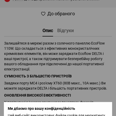
До обраного
Опис
Відгуки
Залишайтеся в мережі разом з солечного панеллю EcoFlow
110W. Що складається з ефективних монокристалічних
кремнієвих елементів, він може заряджати Ecoflow DELTA і
ваші пристрої, а також підтримувати безперебійну роботу
вашого обладнання при підключенні до нашої портативної
електростанції.
СУМІСНІСТЬ З БІЛЬШІСТЮ ПРИСТРОЇВ
Завдяки порту MC4 і роз'єму XT60 (80В макс., 10А макс.) Ви
можете заряджати DELTA і більшість портативних пристроїв.
ОНОВЛЕННЯ ВИСОКОЇ ЕФЕКТИВНОСТІ
У порівнянні з іншими сонячними панелями, функція
об'єднання в ланцюжок дозволяє об'єднати в ланцюг
Ми дбаємо про вашу конфіденційність
максимум 4х110 Вт сонячних панелей разом з кабелем MC4,
Цей веб-сайт використовує файли cookie для маркетингу