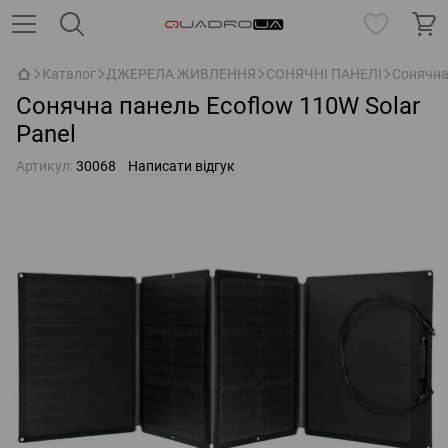
Каталог
ДЖЕРЕЛА ЖИВЛЕННЯ
СОНЯЧНІ ПАНЕЛІ
Сонячна 
Сонячна панель Ecoflow 110W Solar
Panel
Артикул:
30068
Написати відгук