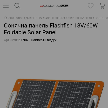
Каталог
ДЖЕРЕЛА ЖИВЛЕННЯ
СОНЯЧНІ ПАНЕЛІ
Сонячна 
Сонячна панель Flashfish 18V/60W
Foldable Solar Panel
Артикул:
51706
Написати відгук