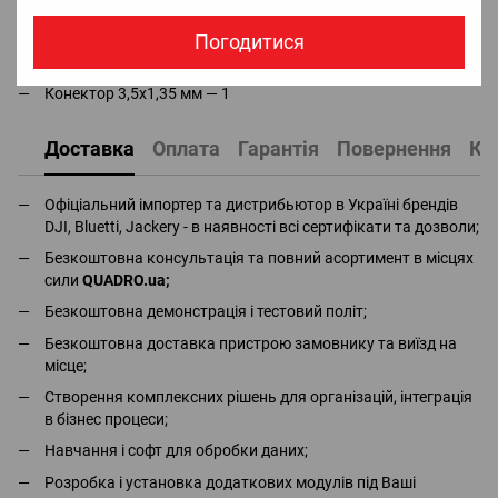
Конектор 8 мм — 1
Погодитися
Конектор 5,5х2,5 мм — 1
Конектор 3,5х1,35 мм — 1
Доставка
Оплата
Гарантія
Повернення
Ко
Офіціальний імпортер та дистрибьютор в Україні брендів
DJI, Bluetti, Jackery - в наявності всі сертифікати та дозволи;
Безкоштовна консультація та повний асортимент в місцях
сили
QUADRO.ua
;
Безкоштовна демонстрація і тестовий політ;
Безкоштовна доставка пристрою замовнику та виїзд на
місце;
Створення комплексних рішень для організацій, інтеграція
в бізнес процеси;
Навчання і софт для обробки даних;
Розробка і установка додаткових модулів під Ваші