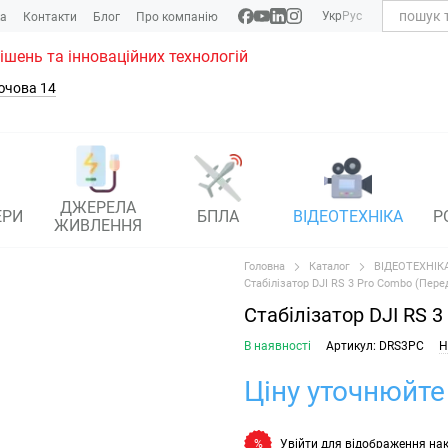
Укр
Рус
ка
Контакти
Блог
Про компанію
рішень та інноваційних технологій
ючова 14
ДЖЕРЕЛА
ЕРИ
БПЛА
ВІДЕОТЕХНІКА
Р
ЖИВЛЕННЯ
Головна
Каталог
ВІДЕОТЕХНІК
Стабілізатор DJI RS 3 Pro Combo (Пер
Стабілізатор DJI RS 
В наявності
Артикул: DRS3PC
Н
Ціну уточнюйте
Увійти
для відображення на
%