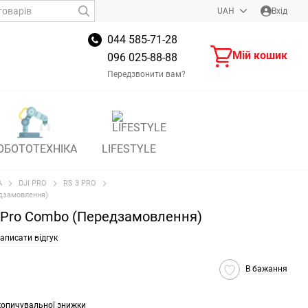
UAH
Вхід
044 585-71-28
Мій кошик
096 025-88-88
Передзвонити вам?
ОБОТОТЕХНІКА
LIFESTYLE
А
DJI PRO
RS 3 PRO
едзамовлення)
3 Pro Combo (Передзамовлення)
аписати відгук
В бажання
копичувальної знижки