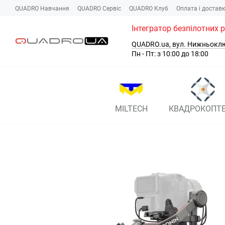
Перейти до основного контенту
QUADRO Навчання
QUADRO Сервіc
QUADRO Клуб
Оплата і достав
Інтегратор безпілотних 
QUADRO.ua, вул. Нижньокл
Пн - Пт: з 10:00 до 18:00
MILTECH
КВАДРОКОПТ