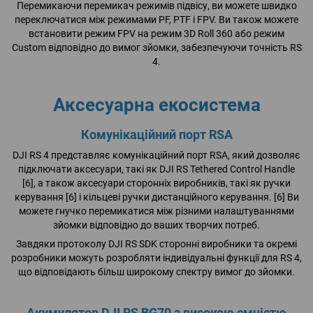
Перемикаючи перемикач режимів підвісу, ви можете швидко
переключатися між режимами PF, PTF і FPV. Ви також можете
встановити режим FPV на режим 3D Roll 360 або режим
Custom відповідно до вимог зйомки, забезпечуючи точність RS
4.
Аксесуарна екосистема
Комунікаційний порт RSA
DJI RS 4 представляє комунікаційний порт RSA, який дозволяє
підключати аксесуари, такі як DJI RS Tethered Control Handle
[6], а також аксесуари сторонніх виробників, такі як ручки
керування [6] і кільцеві ручки дистанційного керування. [6] Ви
можете гнучко перемикатися між різними налаштуваннями
зйомки відповідно до ваших творчих потреб.
Завдяки протоколу DJI RS SDK сторонні виробники та окремі
розробники можуть розробляти індивідуальні функції для RS 4,
що відповідають більш широкому спектру вимог до зйомки.
Акумулятор DJI RS BG70 з високою ємністю