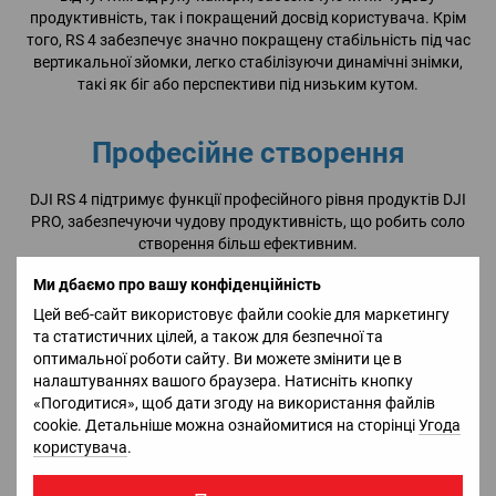
продуктивність, так і покращений досвід користувача. Крім
того, RS 4 забезпечує значно покращену стабільність під час
вертикальної зйомки, легко стабілізуючи динамічні знімки,
такі як біг або перспективи під низьким кутом.
Професійне створення
DJI RS 4 підтримує функції професійного рівня продуктів DJI
PRO, забезпечуючи чудову продуктивність, що робить соло
створення більш ефективним.
Бездротове керування Bluetooth
Ми дбаємо про вашу конфіденційність
DJI RS 4 може дистанційно керувати затвором камери та
Цей веб-сайт використовує файли cookie для маркетингу
масштабуванням об’єктива за допомогою технології Dual-
та статистичних цілей, а також для безпечної та
Mode Bluetooth. У режимі керування масштабуванням ви
оптимальної роботи сайту. Ви можете змінити це в
можете використовувати джойстик, щоб керувати Power Zoom
налаштуваннях вашого браузера. Натисніть кнопку
для об’єктивів PZ і Clear Image Zoom [3], отримуючи власне
«Погодитися», щоб дати згоду на використання файлів
масштабування. Камеру потрібно сполучити лише один раз,
cookie. Детальніше можна ознайомитися на сторінці
Угода
після чого вона може повторно підключитися автоматично.
користувача
.
Підтримка DJI Focus Pro Motor