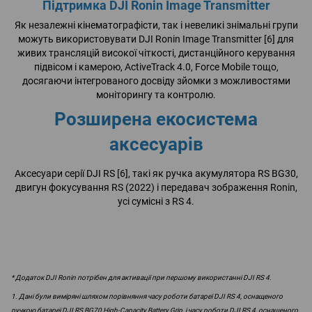
Підтримка DJI Ronin Image Transmitter
Як незалежні кінематографісти, так і невеликі знімальні групи
можуть використовувати DJI Ronin Image Transmitter [6] для
живих трансляцій високої чіткості, дистанційного керування
підвісом і камерою, ActiveTrack 4.0, Force Mobile тощо,
досягаючи інтегрованого досвіду зйомки з можливостями
моніторингу та контролю.
Розширена екосистема
аксесуарів
Аксесуари серії DJI RS [6], такі як ручка акумулятора RS BG30,
двигун фокусування RS (2022) і передавач зображення Ronin,
усі сумісні з RS 4.
* Додаток DJI Ronin потрібен для активації при першому використанні DJI RS 4.
1. Дані були виміряні шляхом порівняння часу роботи батареї DJI RS 4, оснащеного
ручкою батареї DJI RS BG70 High-Capacity Battery Grip, і часу роботи DJI RS 4, оснащеного