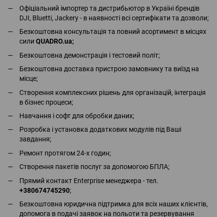
Офіціальний імпортер та дистрибьютор в Україні брендів
DJI, Bluetti, Jackery - в наявності всі сертифікати та дозволи;
Безкоштовна консультація та повний асортимент в місцях
сили
QUADRO.ua
;
Безкоштовна демонстрація і тестовий політ;
Безкоштовна доставка пристрою замовнику та виїзд на
місце;
Створення комплексних рішень для організацій, інтеграція
в бізнес процеси;
Навчання і софт для обробки даних;
Розробка і установка додаткових модулів під Ваші
завдання;
Ремонт протягом 24-х годин;
Створення пакетів послуг за допомогою БПЛА;
Прямий контакт Enterprise менеджера - тел.
+380674745290
;
Безкоштовна юридична підтримка для всіх наших клієнтів,
допомога в подачі заявок на польоти та резервування