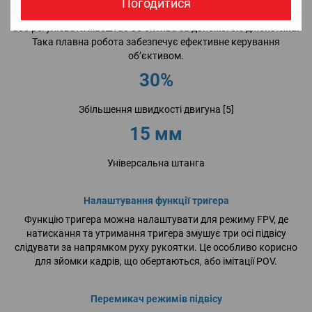
У поєднанні з новим двигуном DJI Focus Pro [4] DJI RS 4
Погодитися
дозволяє керувати фокусом об’єктива за допомогою диска
або регулювати масштаб об’єктива за допомогою джойстика.
Така плавна робота забезпечує ефективне керування
об’єктивом.
30%
Збільшення швидкості двигуна [5]
15 мм
Універсальна штанга
Налаштування функції тригера
Функцію тригера можна налаштувати для режиму FPV, де
натискання та утримання тригера змушує три осі підвісу
слідувати за напрямком руху рукоятки. Це особливо корисно
для зйомки кадрів, що обертаються, або імітації POV.
Перемикач режимів підвісу