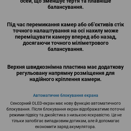
осей, що зменшує тертя та плавніше
балансування.
Під час перемикання камер або об’єктивів стік
точного налаштування на осі нахилу може
переміщувати камеру вперед або назад,
досягаючи точного міліметрового
балансування.
Верхня швидкознімна пластина має додаткову
регульовану напрямну розміщення для
надійного кріплення камери.
Автоматичне блокування екрана
‌Сенсорний OLED-екран має нову функцію автоматичного
блокування. Після блокування екран відображатиме поточні
режими підвісу та джойстика з низькою яскравістю. Це не
тільки запобігає випадковим дотикам, але й допомагає
економити заряд акумулятора.