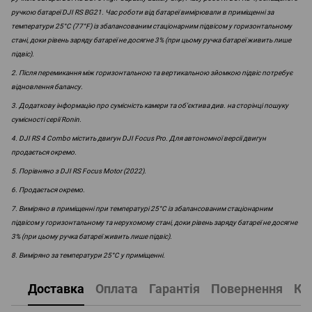
ручкою батареї DJI RS BG21. Час роботи від батареї вимірювали в приміщенні за
температури 25°C (77°F) із збалансованим стаціонарним підвісом у горизонтальному
стані, доки рівень заряду батареї не досягне 3% (при цьому ручка батареї живить лише
підвіс).
2. Після перемикання між горизонтальною та вертикальною зйомкою підвіс потребує
відновлення балансу.
3. Додаткову інформацію про сумісність камери та об’єктива див. на сторінці пошуку
сумісності серії Ronin.
4. DJI RS 4 Combo містить двигун DJI Focus Pro. Для автономної версії двигун
продається окремо.
5. Порівняно з DJI RS Focus Motor (2022).
6. Продається окремо.
7. Виміряно в приміщенні при температурі 25°C із збалансованим стаціонарним
підвісом у горизонтальному та нерухомому стані, доки рівень заряду батареї не досягне
3% (при цьому ручка батареї живить лише підвіс).
8. Виміряно за температури 25°C у приміщенні.
Доставка
Оплата
Гарантія
Повернення
Ко