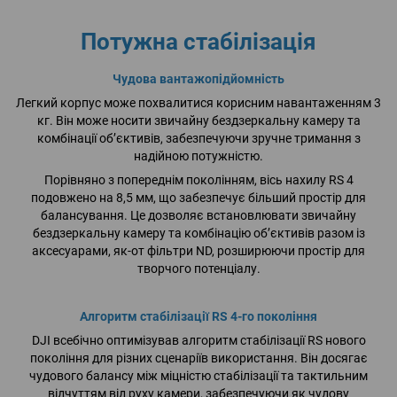
Потужна стабілізація
Чудова вантажопідйомність
Легкий корпус може похвалитися корисним навантаженням 3
кг. Він може носити звичайну бездзеркальну камеру та
комбінації об’єктивів, забезпечуючи зручне тримання з
надійною потужністю.
Порівняно з попереднім поколінням, вісь нахилу RS 4
подовжено на 8,5 мм, що забезпечує більший простір для
балансування. Це дозволяє встановлювати звичайну
бездзеркальну камеру та комбінацію об’єктивів разом із
аксесуарами, як-от фільтри ND, розширюючи простір для
творчого потенціалу.
Алгоритм стабілізації RS 4-го покоління
DJI всебічно оптимізував алгоритм стабілізації RS нового
покоління для різних сценаріїв використання. Він досягає
чудового балансу між міцністю стабілізації та тактильним
відчуттям від руху камери, забезпечуючи як чудову