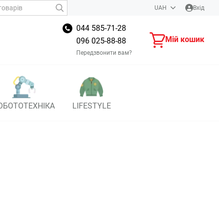
UAH
Вхід
044 585-71-28
Мій кошик
096 025-88-88
Передзвонити вам?
ОБОТОТЕХНІКА
LIFESTYLE