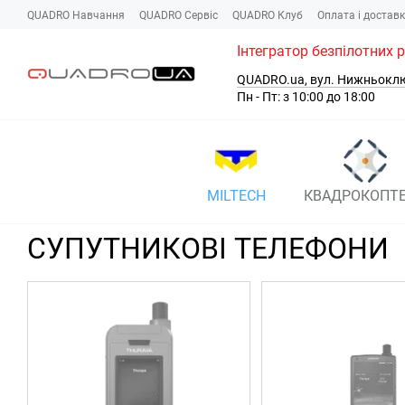
Перейти до основного контенту
QUADRO Навчання
QUADRO Сервіc
QUADRO Клуб
Оплата і достав
Інтегратор безпілотних 
QUADRO.ua, вул. Нижньокл
Пн - Пт: з 10:00 до 18:00
MILTECH
КВАДРОКОПТ
СУПУТНИКОВІ ТЕЛЕФОНИ