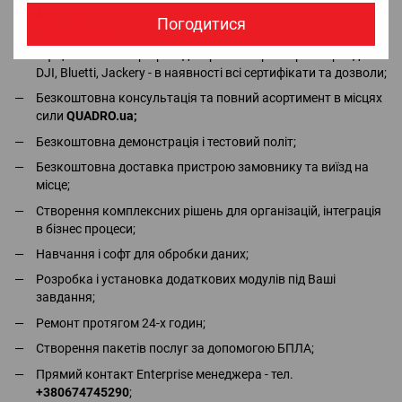
Доставка
Оплата
Гарантія
Повернення
Ко
Погодитися
Офіціальний імпортер та дистрибьютор в Україні брендів
DJI, Bluetti, Jackery - в наявності всі сертифікати та дозволи;
Безкоштовна консультація та повний асортимент в місцях
сили
QUADRO.ua
;
Безкоштовна демонстрація і тестовий політ;
Безкоштовна доставка пристрою замовнику та виїзд на
місце;
Створення комплексних рішень для організацій, інтеграція
в бізнес процеси;
Навчання і софт для обробки даних;
Розробка і установка додаткових модулів під Ваші
завдання;
Ремонт протягом 24-х годин;
Створення пакетів послуг за допомогою БПЛА;
Прямий контакт Enterprise менеджера - тел.
+380674745290
;