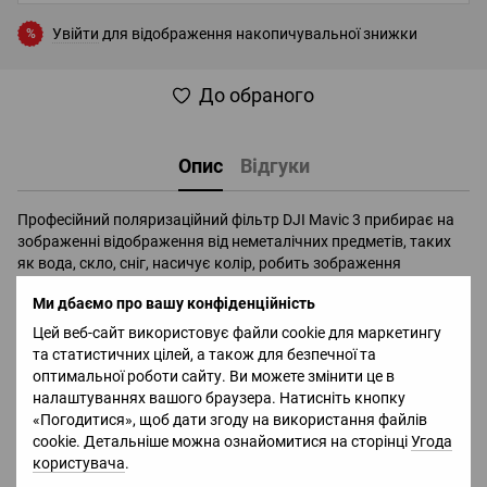
Увійти
для відображення накопичувальної знижки
%
До обраного
Опис
Відгуки
Професійний поляризаційний фільтр DJI Mavic 3 прибирає на
зображенні відображення від неметалічних предметів, таких
як вода, скло, сніг, насичує колір, робить зображення
чіткішим. Циркуляційний тип фільтра можна обертати для
Ми дбаємо про вашу конфіденційність
зміни величини ефекту поляризації.
Цей веб-сайт використовує файли cookie для маркетингу
CPL фільтр Mavic 3 виготовлений з високоякісного оптичного
та статистичних цілей, а також для безпечної та
скла з мінімальним індексом відображення, що гарантує
оптимальної роботи сайту. Ви можете змінити це в
відсутність оптичних спотворень від фільтра на зображенні.
налаштуваннях вашого браузера. Натисніть кнопку
Скло проходить багаторазове шліфування, полірування, а
«Погодитися», щоб дати згоду на використання файлів
потім покривається з обох боків масло/водостійким та
cookie. Детальніше можна ознайомитися на сторінці
Угода
захисним покриттям.
користувача
.