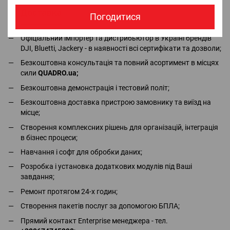
Доставка
Оплата
Гарантія
Повернення
Ко
Погодитися
Офіціальний імпортер та дистрибьютор в Україні брендів
DJI, Bluetti, Jackery - в наявності всі сертифікати та дозволи;
Безкоштовна консультація та повний асортимент в місцях
сили
QUADRO.ua
;
Безкоштовна демонстрація і тестовий політ;
Безкоштовна доставка пристрою замовнику та виїзд на
місце;
Створення комплексних рішень для організацій, інтеграція
в бізнес процеси;
Навчання і софт для обробки даних;
Розробка і установка додаткових модулів під Ваші
завдання;
Ремонт протягом 24-х годин;
Створення пакетів послуг за допомогою БПЛА;
Прямий контакт Enterprise менеджера - тел.