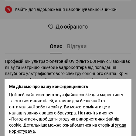
Увійти
для відображення накопичувальної знижки
%
До обраного
Опис
Відгуки
Професійний ультрафіолетовий UV фільтр DJI Mavic 3 захищає
лінзу та матрицю камери квадрокоптера від попадання
пагубного ультрафіолетового спектру сонячного світла. Крім
того, фільтр блокує блакитне світло, яке робить зображення
розмитим або надмірно білим під час зйомки на відкритій
Ми дбаємо про вашу конфіденційність
місцевості.
Цей веб-сайт використовує файли cookie для маркетингу
UV фільтр Mavic 3 виготовлений з високоякісного оптичного
та статистичних цілей, а також для безпечної та
скла з мінімальним індексом відображення, що гарантує
оптимальної роботи сайту. Ви можете змінити це в
відсутність оптичних спотворень від фільтра на зображенні.
налаштуваннях вашого браузера. Натисніть кнопку
Скло проходить багаторазове шліфування, полірування, а
«Погодитися», щоб дати згоду на використання файлів
потім покривається з обох боків масло/водостійким та
cookie. Детальніше можна ознайомитися на сторінці
Угода
захисним покриттям.
користувача
.