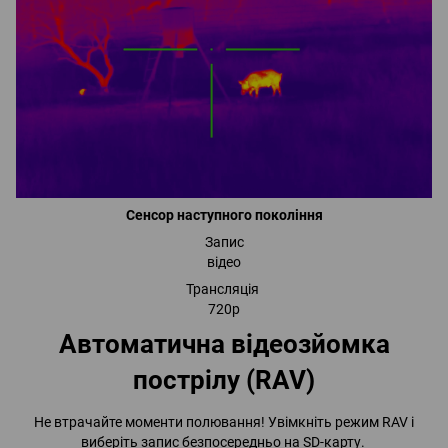
Сенсор наступного покоління
Запис
відео
Трансляція
720р
Автоматична відеозйомка
пострілу (RAV)
Не втрачайте моменти полювання! Увімкніть режим RAV і
виберіть запис безпосередньо на SD-карту.