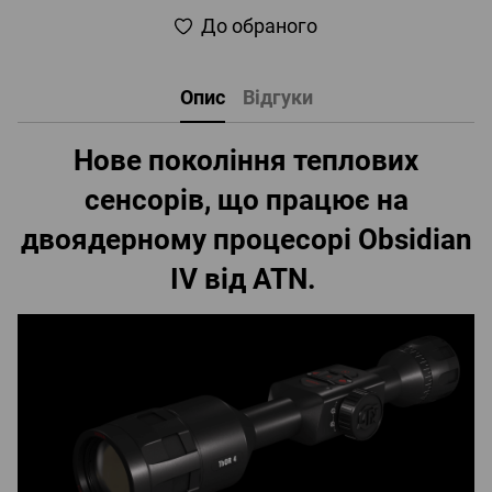
До обраного
Опис
Відгуки
Нове покоління теплових
сенсорів, що працює на
двоядерному процесорі Obsidian
IV від ATN.