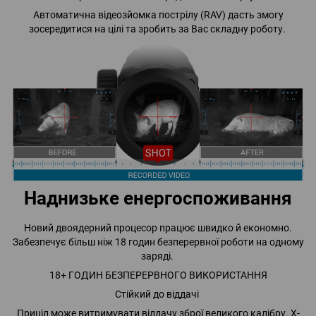
Автоматична відеозйомка пострілу (RAV) дасть змогу
зосередитися на цілі та зробить за Вас складну роботу.
Наднизьке енергоспоживання
Новий двоядерний процесор працює швидко й економно.
Забезпечує більш ніж 18 годин безперервної роботи на одному
заряді.
18+ ГОДИН БЕЗПЕРЕРВНОГО ВИКОРИСТАННЯ
Стійкий до віддачі
Приціл може витримувати віддачу зброї великого калібру. X-