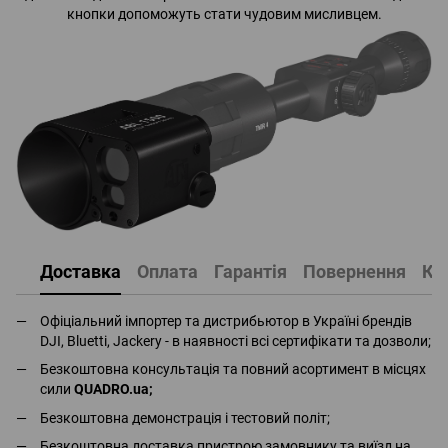
кнопки допоможуть стати чудовим мисливцем.
Доставка
Оплата
Гарантія
Повернення
Ко
Офіціальний імпортер та дистрибьютор в Україні брендів
DJI, Bluetti, Jackery - в наявності всі сертифікати та дозволи;
Безкоштовна консультація та повний асортимент в місцях
сили
QUADRO.ua
;
Безкоштовна демонстрація і тестовий політ;
Безкоштовна доставка пристрою замовнику та виїзд на