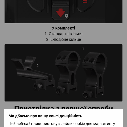
У комплекті
1. Стандартні кільця
2. L-подібне кільце
Пристрілка з першої спроби
Ми дбаємо про вашу конфіденційність
Пристрілка прицілу стала простішою та швидшою. Зробіть
Цей веб-сайт використовує файли cookie для маркетингу
постріл, відкоректуйте положення мітки — й готово.