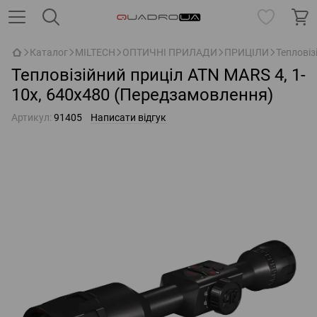
Каталог
MILTECH
ОПТИЧНІ ПРИЛАДИ
ПРИЦІЛИ
Тепловіз
Тепловізійний приціл ATN MARS 4, 1-
10x, 640x480 (Передзамовлення)
Артикул:
91405
Написати відгук