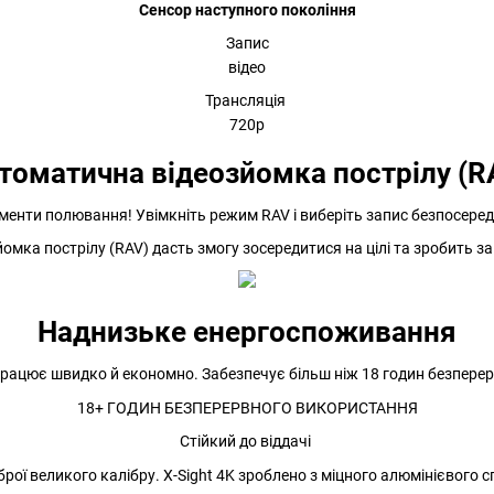
Сенсор наступного покоління
Запис
відео
Трансляція
720р
томатична відеозйомка пострілу (R
менти полювання! Увімкніть режим RAV і виберіть запис безпосеред
мка пострілу (RAV) дасть змогу зосередитися на цілі та зробить з
Наднизьке енергоспоживання
ацює швидко й економно. Забезпечує більш ніж 18 годин безперер
18+ ГОДИН БЕЗПЕРЕРВНОГО ВИКОРИСТАННЯ
Стійкий до віддачі
рої великого калібру. X-Sight 4K зроблено з міцного алюмінієвого 