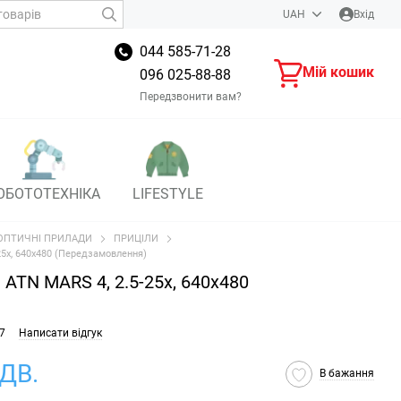
UAH
Вхід
044 585-71-28
Мій кошик
096 025-88-88
Передзвонити вам?
ОБОТОТЕХНІКА
LIFESTYLE
ОПТИЧНІ ПРИЛАДИ
ПРИЦІЛИ
25x, 640x480 (Передзамовлення)
 ATN MARS 4, 2.5-25x, 640x480
7
Написати відгук
ПДВ.
В бажання