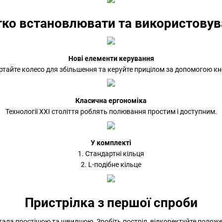
гко встановлювати та використовув
Нові елементи керування
ртайте колесо для збільшення та керуйте прицілом за допомогою кн
Класична ергономіка
Технології XXI століття роблять полювання простим і доступним.
У комплекті
1. Стандартні кільця
2. L-подібне кільце
Пристрілка з першої спроби
тала простішою та швидшою. Зробіть постріл, відкоректуйте положе