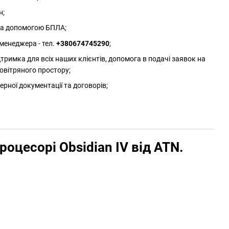
н;
 за допомогою БПЛА;
менеджера - тел.
+380674745290
;
римка для всіх наших клієнтів, допомога в подачі заявок на
овітряного простору;
ерної документації та договорів;
оцесорі Obsidian IV від ATN.