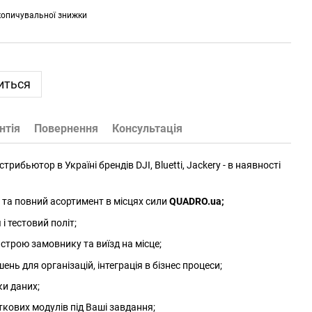
копичувальної знижки
иться
нтія
Повернення
Консультація
трибьютор в Україні брендів DJI, Bluetti, Jackery - в наявності
та повний асортимент в місцях сили
QUADRO.ua
;
 тестовий політ;
трою замовнику та виїзд на місце;
нь для організацій, інтеграція в бізнес процеси;
ки даних;
ткових модулів під Ваші завдання;