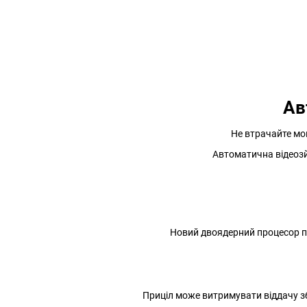
Ав
Не втрачайте мо
Автоматична відеозйо
Новий двоядерний процесор пр
Приціл може витримувати віддачу зб