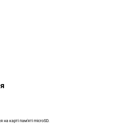
ня
 на карті пам'яті microSD.