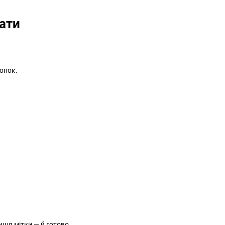
ати
опок.
ння мітки — й готово.