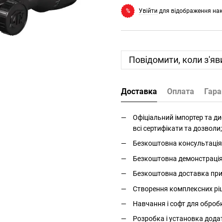
Увійти
для відображення на
%
Повідомити, коли з'яв
Доставка
Оплата
Гара
Офіціальний імпортер та дис
всі сертифікати та дозволи;
Безкоштовна консультація 
Безкоштовна демонстрація і
Безкоштовна доставка прис
Створення комплексних ріше
Навчання і софт для оброб
Розробка і установка дода