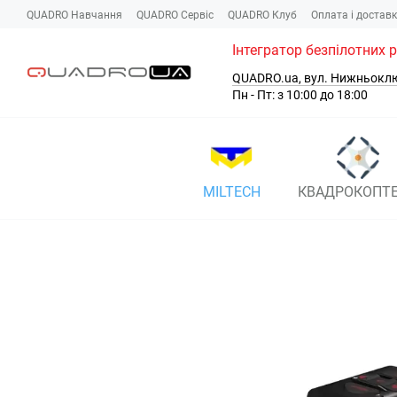
Перейти до основного контенту
QUADRO Навчання
QUADRO Сервіc
QUADRO Клуб
Оплата і достав
Інтегратор безпілотних 
QUADRO.ua, вул. Нижньокл
Пн - Пт: з 10:00 до 18:00
MILTECH
КВАДРОКОПТ