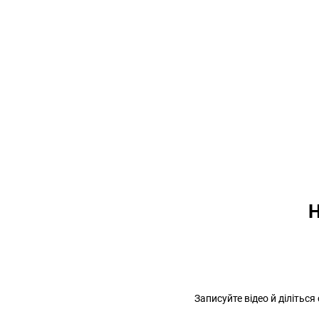
Н
Записуйте відео й ділітьс