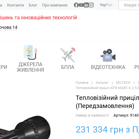
Укр
Рус
ка
Контакти
Блог
Про компанію
рішень та інноваційних технологій
ючова 14
ДЖЕРЕЛА
ЕРИ
БПЛА
ВІДЕОТЕХНІКА
Р
ЖИВЛЕННЯ
Головна
Каталог
MILTECH
Тепловізійний приціл ATN MARS 4, 2.5-
Тепловізійний приціл
(Передзамовлення)
Немає в наявності
Артикул: 9140
231 334 грн з 