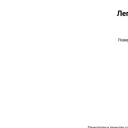
Ле
Пове
Пристрілка прицілу с