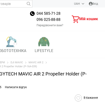
UAH
Вхід
044 585-71-28
Мій кошик
096 025-88-88
Передзвонити вам?
ОБОТОТЕХНІКА
LIFESTYLE
ЕРИ
DJI MAVIC
MAVIC AIR 2
 Propeller Holder (P-16A-039)
YTECH MAVIC AIR 2 Propeller Holder (P-
5
Написати відгук
В бажання