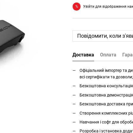
Увійти
для відображення на
%
Повідомити, коли з'яв
Доставка
Оплата
Гара
Офіціальний імпортер та дис
всі сертифікати та дозволи;
Безкоштовна консультація 
Безкоштовна демонстрація і
Безкоштовна доставка прис
Створення комплексних ріше
Навчання і софт для оброб
Розробка і установка дода