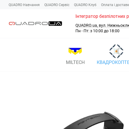
Перейти до основного контенту
QUADRO Навчання
QUADRO Сервіc
QUADRO Клуб
Оплата і достав
Інтегратор безпілотних 
QUADRO.ua, вул. Нижньокл
Пн - Пт: з 10:00 до 18:00
MILTECH
КВАДРОКОПТ