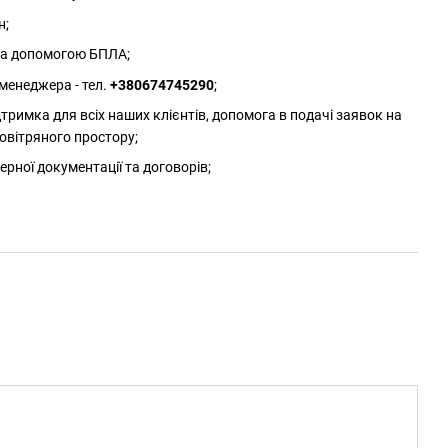
н;
 за допомогою БПЛА;
менеджера - тел.
+380674745290
;
римка для всіх наших клієнтів, допомога в подачі заявок на
овітряного простору;
ерної документації та договорів;