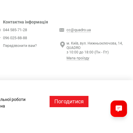
Контактна інформація
044 585-71-28
cc@quadro.ua
096 025-88-88
м. Київ, вул. Нижньоключова, 14,
Передзвонити вам?
QUADRO
з 10:00 до 18:00 (Пн - Пт)
Мапа проїзду
альної роботи
Погодитися
 на