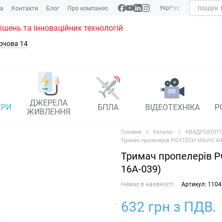
Укр
Рус
ка
Контакти
Блог
Про компанію
рішень та інноваційних технологій
ючова 14
ДЖЕРЕЛА
ЕРИ
БПЛА
ВІДЕОТЕХНІКА
Р
ЖИВЛЕННЯ
Головна
Каталог
КВАДРОКОПТ
Тримач пропелерів PGYTECH MAVIC AIR 2
Тримач пропелерів PG
16A-039)
Немає в наявності
Артикул: 1104
632 грн з ПДВ.