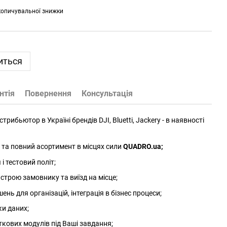
копичувальної знижки
иться
нтія
Повернення
Консультація
трибьютор в Україні брендів DJI, Bluetti, Jackery - в наявності
та повний асортимент в місцях сили
QUADRO.ua
;
 тестовий політ;
трою замовнику та виїзд на місце;
нь для організацій, інтеграція в бізнес процеси;
ки даних;
ткових модулів під Ваші завдання;