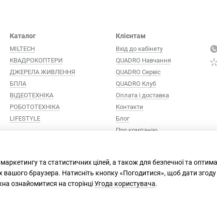
Каталог
Клієнтам
MILTECH
Вхід до кабінету
КВАДРОКОПТЕРИ
QUADRO Навчання
ДЖЕРЕЛА ЖИВЛЕННЯ
QUADRO Сервіc
БПЛА
QUADRO Клуб
ВІДЕОТЕХНІКА
Оплата і доставка
РОБОТОТЕХНІКА
Контакти
LIFESTYLE
Блог
Про компанію
Ми в соцмережах
 маркетингу та статистичних цілей, а також для безпечної та оптим
х вашого браузера. Натисніть кнопку «Погодитися», щоб дати згоду
жна ознайомитися на сторінці
Угода користувача
.