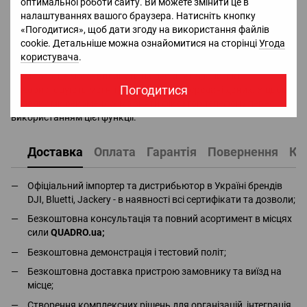
оптимальної роботи сайту. Ви можете змінити це в
встановлення деяких телефонів може знадобитися
налаштуваннях вашого браузера. Натисніть кнопку
калібрування. Магнітна конструкція може вплинути інші
«Погодитися», щоб дати згоду на використання файлів
магнітні вироби. Не кладіть затискач для телефону поруч із
cookie. Детальніше можна ознайомитися на сторінці
Угода
банківською карткою, кардіостимулятором, жорстким диском
користувача
.
або аналогічними пристроями.
Крім того, це може вплинути на деякі телефони, які
Погодитися
використовують магнітні сигнали для передачі даних. У цьому
випадку ми рекомендуємо зняти фіксатор телефону перед
використанням цієї функції.
Доставка
Оплата
Гарантія
Повернення
Ко
Офіціальний імпортер та дистрибьютор в Україні брендів
DJI, Bluetti, Jackery - в наявності всі сертифікати та дозволи;
Безкоштовна консультація та повний асортимент в місцях
сили
QUADRO.ua
;
Безкоштовна демонстрація і тестовий політ;
Безкоштовна доставка пристрою замовнику та виїзд на
місце;
Створення комплексних рішень для організацій, інтеграція