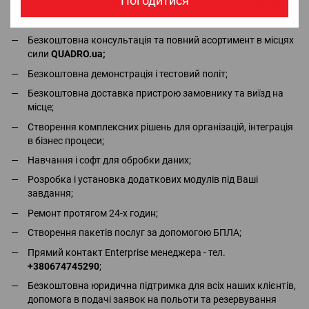
Погодитися
Офіціальний імпортер та дистрибьютор в Україні брендів
DJI, Bluetti, Jackery - в наявності всі сертифікати та дозволи;
Безкоштовна консультація та повний асортимент в місцях
сили
QUADRO.ua
;
Безкоштовна демонстрація і тестовий політ;
Безкоштовна доставка пристрою замовнику та виїзд на
місце;
Створення комплексних рішень для організацій, інтеграція
в бізнес процеси;
Навчання і софт для обробки даних;
Розробка і установка додаткових модулів під Ваші
завдання;
Ремонт протягом 24-х годин;
Створення пакетів послуг за допомогою БПЛА;
Прямий контакт Enterprise менеджера - тел.
+380674745290
;
Безкоштовна юридична підтримка для всіх наших клієнтів,
допомога в подачі заявок на польоти та резервування