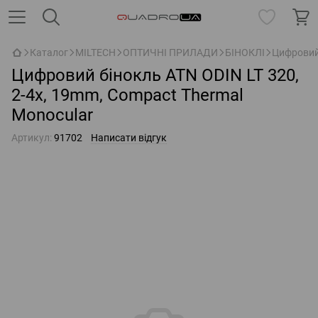
Каталог
MILTECH
ОПТИЧНІ ПРИЛАДИ
БІНОКЛІ
Цифровий 
Цифровий бінокль ATN ODIN LT 320,
2-4x, 19mm, Compact Thermal
Monocular
Артикул:
91702
Написати відгук