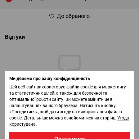
До обраного
Відгуки
Ми дбаємо про вашу конфіденційність
Додайте перший відгук
Цей веб-сайт використовує файли cookie для маркетингу
та статистичних цілей, а також для безпечної та
оптимальної роботи сайту. Ви можете змінити це в
налаштуваннях вашого браузера. Натисніть кнопку
Написати відгук
«Погодитися», щоб дати згоду на використання файлів
cookie. Детальніше можна ознайомитися на сторінці
Угода
користувача
.
Доставка
Оплата
Гарантія
Повернення
Ко