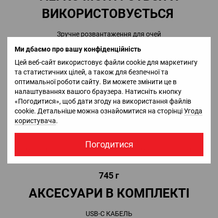
ВИКОРИСТОВУЄТЬСЯ
Зручне розвантаження для очей
Стандартні кільця 30 мм
Ми дбаємо про вашу конфіденційність
Обтічна ергономіка
Цей веб-сайт використовує файли cookie для маркетингу
Передові технології, створені робити вашу стрільбу легкою та
та статистичних цілей, а також для безпечної та
зручною.
оптимальної роботи сайту. Ви можете змінити це в
налаштуваннях вашого браузера. Натисніть кнопку
«Погодитися», щоб дати згоду на використання файлів
ЛЕГКІСТЬ
cookie. Детальніше можна ознайомитися на сторінці
Угода
користувача
.
X-Sight LTV — найлегший денно-нічний приціл від ATN
забезпечує універсальність у разі встановлення на арбалет,
Погодитися
пневматичну гвинтівку або інші платформи, де вага критично
важлива.
745 г
АКСЕСУАРИ В КОМПЛЕКТІ
USB-C КАБЕЛЬ