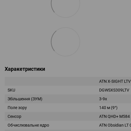
Харакетристики
ATN X-SIGHT LTV
SKU
DGWSXS309LTV
Збільшення (ЗУМ)
3-9x
Поле зору
140 м (9°)
Сенсор
ATN QHD+ M584 
Обчислювальне ядро
ATN Obsidian LT 