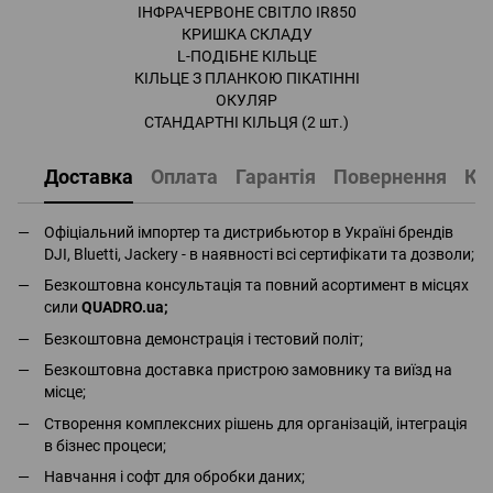
ІНФРАЧЕРВОНЕ СВІТЛО IR850
КРИШКА СКЛАДУ
L-ПОДІБНЕ КІЛЬЦЕ
КІЛЬЦЕ З ПЛАНКОЮ ПІКАТІННІ
ОКУЛЯР
СТАНДАРТНІ КІЛЬЦЯ (2 шт.)
Доставка
Оплата
Гарантія
Повернення
Ко
Офіціальний імпортер та дистрибьютор в Україні брендів
DJI, Bluetti, Jackery - в наявності всі сертифікати та дозволи;
Безкоштовна консультація та повний асортимент в місцях
сили
QUADRO.ua
;
Безкоштовна демонстрація і тестовий політ;
Безкоштовна доставка пристрою замовнику та виїзд на
місце;
Створення комплексних рішень для організацій, інтеграція
в бізнес процеси;
Навчання і софт для обробки даних;