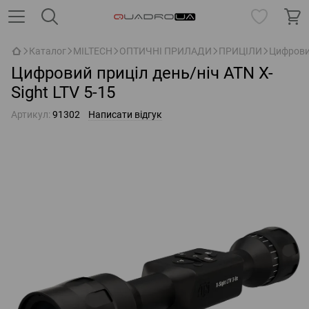
Каталог
MILTECH
ОПТИЧНІ ПРИЛАДИ
ПРИЦІЛИ
Цифровий
Цифровий приціл день/ніч ATN X-
Sight LTV 5-15
Артикул:
91302
Написати відгук