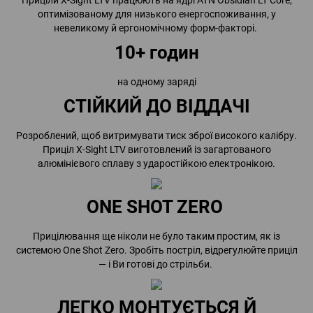
Приціли X-Sight LTV працюють на ядрі ATN Obsidian LT Core,
оптимізованому для низького енергоспоживання, у
невеликому й ергономічному форм-факторі.
10+ годин
на одному заряді
СТІЙКИЙ ДО ВІДДАЧІ
Розроблений, щоб витримувати тиск зброї високого калібру.
Приціл X-Sight LTV виготовлений із загартованого
алюмінієвого сплаву з ударостійкою електронікою.
ONE SHOT ZERO
Прицілювання ще ніколи не було таким простим, як із
системою One Shot Zero. Зробіть постріл, відрегулюйте приціл
— і Ви готові до стрільби.
ЛЕГКО МОНТУЄТЬСЯ Й