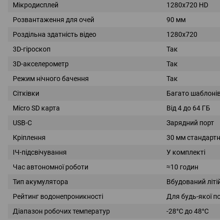
Мікродисплей
1280x720 HD
Розвантаження для очей
90 мм
Роздільна здатність відео
1280x720
3D-гіроскоп
Так
3D-акселерометр
Так
Режим нічного бачення
Так
Сітківки
Багато шаблоні
Micro SD карта
Від 4 до 64 ГБ
USB-C
Зарядний порт
Кріплення
30 мм стандартні
ІЧ-підсвічування
У комплекті
Час автономної роботи
≈10 годин
Тип акумулятора
Вбудований літі
Рейтинг водонепроникності
Для будь-якої п
Діапазон робочих температур
-28°C до 48°C