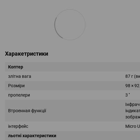
Харакетристики
Коптер
злітна вага
87 г (
Розміри
98 × 92
пропелери
3 ''
Інфрач
Втроенная функції
індикат
зображ
інтерфейс
Micro 
льотні характеристики