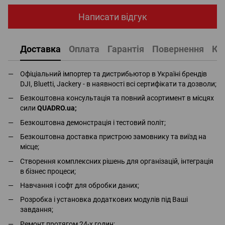
Написати відгук
Доставка
Оплата
Гарантія
Повернення
Ко
Офіціальний імпортер та дистрибьютор в Україні брендів
DJI, Bluetti, Jackery - в наявності всі сертифікати та дозволи;
Безкоштовна консультація та повний асортимент в місцях
сили
QUADRO.ua
;
Безкоштовна демонстрація і тестовий політ;
Безкоштовна доставка пристрою замовнику та виїзд на
місце;
Створення комплексних рішень для організацій, інтеграція
в бізнес процеси;
Навчання і софт для обробки даних;
Розробка і установка додаткових модулів під Ваші
завдання;
Ремонт протягом 24-х годин;