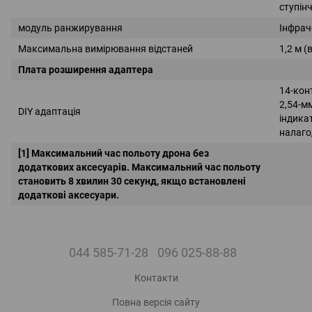
ступін
модуль ранжирування
Інфрач
Максимальна вимірювання відстаней
1,2 м 
Плата розширення адаптера
14-кон
2,54-м
DIY адаптація
індика
налаг
[1] Максимальний час польоту дрона без
додаткових аксесуарів. Максимальний час польоту
становить 8 хвилин 30 секунд, якщо встановлені
додаткові аксесуари.
044 585-71-28
096 025-88-88
Контакти
Повна версія сайту