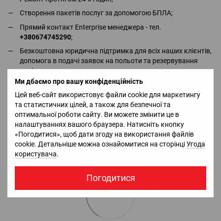
Створення пакетів послуг за допомогою БПЛА;
Прямий контакт Enterprise менеджера - тел.
+380674745290
;
Безкоштовна юридична підтримка для всіх наших клієнтів,
допомога в подачі заявок на польоти та резервування
повітряного простору;
Ми дбаємо про вашу конфіденційність
Допомога в підготовці тендерної документації та договорів;
Цей веб-сайт використовує файли cookie для маркетингу
та статистичних цілей, а також для безпечної та
оптимальної роботи сайту. Ви можете змінити це в
налаштуваннях вашого браузера. Натисніть кнопку
«Погодитися», щоб дати згоду на використання файлів
cookie. Детальніше можна ознайомитися на сторінці
Угода
користувача
.
Погодитися