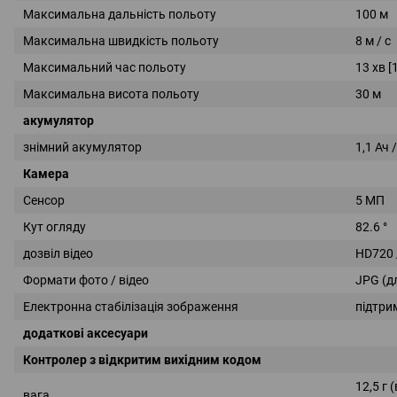
Максимальна дальність польоту
100 м
Максимальна швидкість польоту
8 м / с
Максимальний час польоту
13 хв [
Максимальна висота польоту
30 м
акумулятор
знімний акумулятор
1,1 Ач /
Камера
Сенсор
5 МП
Кут огляду
82.6 °
дозвіл відео
HD720 
Формати фото / відео
JPG (д
Електронна стабілізація зображення
підтри
додаткові аксесуари
Контролер з відкритим вихідним кодом
12,5 г
вага