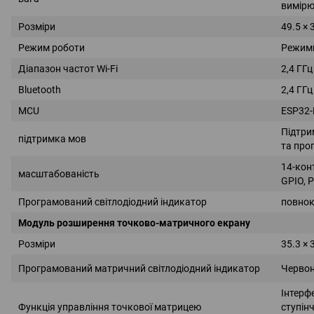
вимірю
Розміри
49.5 × 
Режим роботи
Режими
Діапазон частот Wi-Fi
2,4 ГГц 
Bluetooth
2,4 ГГц
MCU
ESP32-
Підтри
підтримка мов
та про
14-кон
масштабованість
GPIO, 
Програмований світлодіодний індикатор
повнок
Модуль розширення точково-матричного екрану
Розміри
35.3 × 
Програмований матричний світлодіодний індикатор
Червон
Інтерф
Функція управління точкової матрицею
ступін