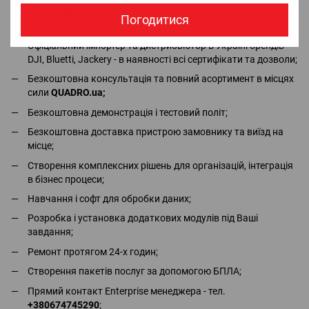
Доставка
Оплата
Гарантія
Повернення
Ко
Погодитися
Офіціальний імпортер та дистрибьютор в Україні брендів
DJI, Bluetti, Jackery - в наявності всі сертифікати та дозволи;
Безкоштовна консультація та повний асортимент в місцях
сили
QUADRO.ua
;
Безкоштовна демонстрація і тестовий політ;
Безкоштовна доставка пристрою замовнику та виїзд на
місце;
Створення комплексних рішень для організацій, інтеграція
в бізнес процеси;
Навчання і софт для обробки даних;
Розробка і установка додаткових модулів під Ваші
завдання;
Ремонт протягом 24-х годин;
Створення пакетів послуг за допомогою БПЛА;
Прямий контакт Enterprise менеджера - тел.
+380674745290
;