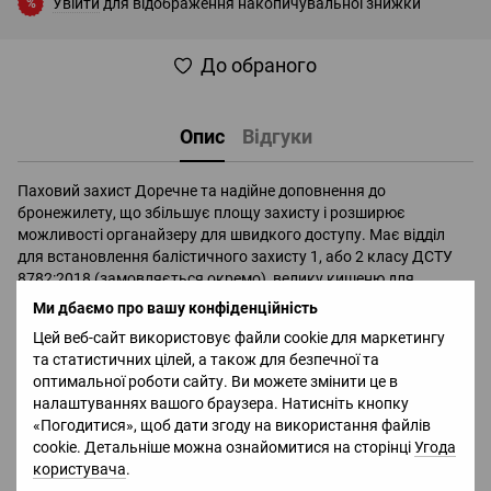
Увійти
для відображення накопичувальної знижки
%
До обраного
Опис
Відгуки
Паховий захист Доречне та надійне доповнення до
бронежилету, що збільшує площу захисту і розширює
можливості органайзеру для швидкого доступу. Має відділ
для встановлення балістичного захисту 1, або 2 класу ДСТУ
8782:2018 (замовляється окремо), велику кишеню для
особистих речей, відділення для документів та еластичну
Ми дбаємо про вашу конфіденційність
вставку у нижній частині для розміщення турнікету. Країна
Цей веб-сайт використовує файли cookie для маркетингу
виробник: Україна Матеріал: Cordura 500D Можливі варіанти
та статистичних цілей, а також для безпечної та
кольору: Multicam, Khaki, Coyote, Black. Кріплення підсумків за
оптимальної роботи сайту. Ви можете змінити це в
допомогою липучки VELCRO Липучка VELCRO для кріплення
налаштуваннях вашого браузера. Натисніть кнопку
патчів та ідентифікаторів Всередині основного відділення
«Погодитися», щоб дати згоду на використання файлів
еластичний органайзер для розміщення батарейок тощо.
cookie. Детальніше можна ознайомитися на сторінці
Угода
Легкість зміни сторони гачка/петлі на петлю/ гачок.
користувача
.