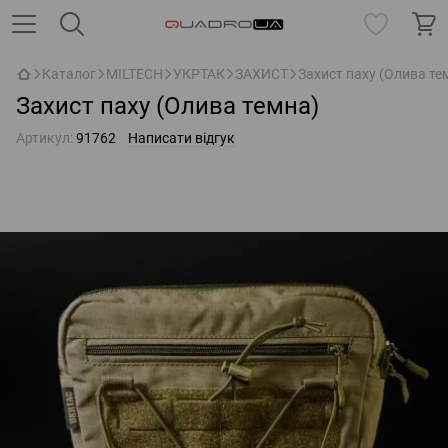
Каталог
MILTECH
УКРТАК
ЗАХИСТ
Захист паху (Олива те
Захист паху (Олива темна)
Артикул:
91762
Написати відгук