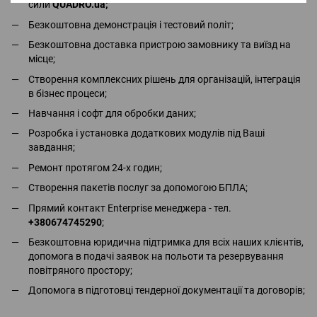
сили
QUADRO.ua
;
Безкоштовна демонстрація і тестовий політ;
Безкоштовна доставка пристрою замовнику та виїзд на
місце;
Створення комплексних рішень для організацій, інтеграція
в бізнес процеси;
Навчання і софт для обробки даних;
Розробка і установка додаткових модулів під Ваші
завдання;
Ремонт протягом 24-х годин;
Створення пакетів послуг за допомогою БПЛА;
Прямий контакт Enterprise менеджера - тел.
+380674745290
;
Безкоштовна юридична підтримка для всіх наших клієнтів,
допомога в подачі заявок на польоти та резервування
повітряного простору;
Допомога в підготовці тендерної документації та договорів;