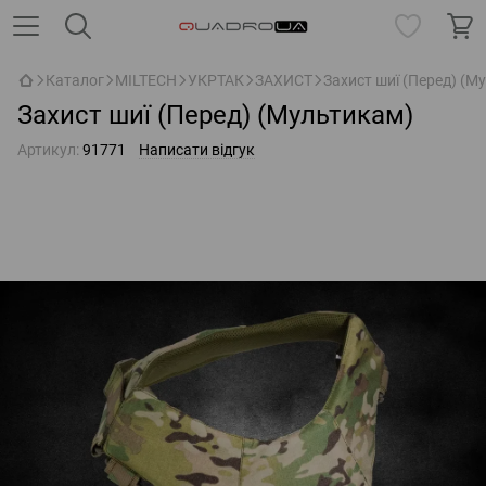
Каталог
MILTECH
УКРТАК
ЗАХИСТ
Захист шиї (Перед) (М
Захист шиї (Перед) (Мультикам)
Артикул:
91771
Написати відгук