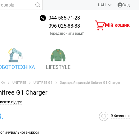
UAH
Вхід
044 585-71-28
Мій кошик
096 025-88-88
Передзвонити вам?
ОБОТОТЕХНІКА
LIFESTYLE
ІКА
UNITREE
UNITREE G1
Зарядний пристрій Unitree G1 Charger
itree G1 Charger
исати відгук
.
В бажання
копичувальної знижки