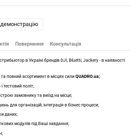
 демонстрацію
нтія
Повернення
Консультація
трибьютор в Україні брендів DJI, Bluetti, Jackery - в наявності
та повний асортимент в місцях сили
QUADRO.ua
;
 тестовий політ;
трою замовнику та виїзд на місце;
нь для організацій, інтеграція в бізнес процеси;
ки даних;
ткових модулів під Ваші завдання;
н;