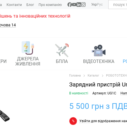
Укр
Рус
ка
Контакти
Блог
Про компанію
рішень та інноваційних технологій
ючова 14
ДЖЕРЕЛА
ЕРИ
БПЛА
ВІДЕОТЕХНІКА
Р
ЖИВЛЕННЯ
Головна
Каталог
РОБОТОТЕХН
Зарядний пристрій Un
В наявності
Артикул: UG1C
Нап
5 500 грн з ПДВ
Увійти
для відображення на
%