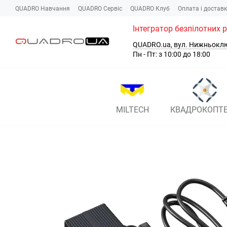
Перейти до основного контенту
QUADRO Навчання
QUADRO Сервіc
QUADRO Клуб
Оплата і достав
Інтегратор безпілотних 
QUADRO.ua, вул. Нижньокл
Пн - Пт: з 10:00 до 18:00
MILTECH
КВАДРОКОПТ