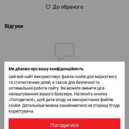
До обраного
Відгуки
Ми дбаємо про вашу конфіденційність
Додайте перший відгук
Цей веб-сайт використовує файли cookie для маркетингу
та статистичних цілей, а також для безпечної та
оптимальної роботи сайту. Ви можете змінити це в
Написати відгук
налаштуваннях вашого браузера. Натисніть кнопку
«Погодитися», щоб дати згоду на використання файлів
cookie. Детальніше можна ознайомитися на сторінці
Угода
Доставка
Оплата
Гарантія
Повернення
Ко
користувача
.
Офіціальний імпортер та дистрибьютор в Україні брендів
Погодитися