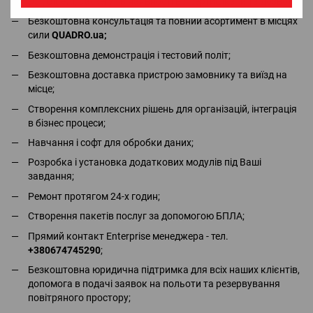
DJI, Bluetti, Jackery - в наявності всі сертифікати та дозволи;
Безкоштовна консультація та повний асортимент в місцях
сили
QUADRO.ua
;
Безкоштовна демонстрація і тестовий політ;
Безкоштовна доставка пристрою замовнику та виїзд на
місце;
Створення комплексних рішень для організацій, інтеграція
в бізнес процеси;
Навчання і софт для обробки даних;
Розробка і установка додаткових модулів під Ваші
завдання;
Ремонт протягом 24-х годин;
Створення пакетів послуг за допомогою БПЛА;
Прямий контакт Enterprise менеджера - тел.
+380674745290
;
Безкоштовна юридична підтримка для всіх наших клієнтів,
допомога в подачі заявок на польоти та резервування
повітряного простору;