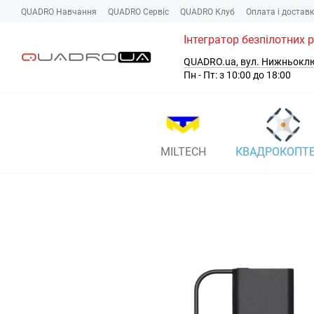
Перейти до основного контенту
QUADRO Навчання
QUADRO Сервіc
QUADRO Клуб
Оплата і достав
Інтегратор безпілотних 
QUADRO.ua, вул. Нижньокл
Пн - Пт: з 10:00 до 18:00
MILTECH
КВАДРОКОПТ