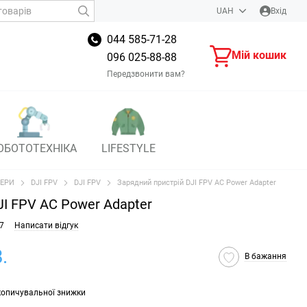
UAH
Вхід
044 585-71-28
Мій кошик
096 025-88-88
Передзвонити вам?
ОБОТОТЕХНІКА
LIFESTYLE
ЕРИ
DJI FPV
DJI FPV
Зарядний пристрій DJI FPV AC Power Adapter
I FPV AC Power Adapter
7
Написати відгук
.
В бажання
копичувальної знижки