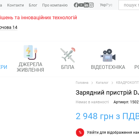
Укр
Рус
ка
Контакти
Блог
Про компанію
рішень та інноваційних технологій
ючова 14
ДЖЕРЕЛА
ЕРИ
БПЛА
ВІДЕОТЕХНІКА
Р
ЖИВЛЕННЯ
Головна
Каталог
КВАДРОКОПТ
Зарядний пристрій DJ
Немає в наявності
Артикул: 1502
2 948 грн з ПДВ
Увійти
для відображення на
%