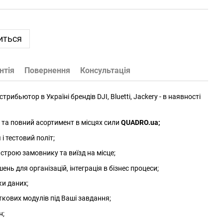
иться
нтія
Повернення
Консультація
трибьютор в Україні брендів DJI, Bluetti, Jackery - в наявності
та повний асортимент в місцях сили
QUADRO.ua
;
 тестовий політ;
трою замовнику та виїзд на місце;
нь для організацій, інтеграція в бізнес процеси;
ки даних;
ткових модулів під Ваші завдання;
н;