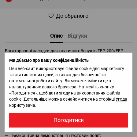
До обраного
Опис
Відгуки
Багаторазові насадки для тактичних берушів TEP-200/EEP-
100/Combat Arms 3M™ PELTOR™. Трифланцеві вушні вкладиші
Ми дбаємо про вашу конфіденційність
Спеціально розроблені для використання із
Цей веб-сайт використовує файли cookie для маркетингу
внутрішньоканальними комунікаційними продуктами 3M™
та статистичних цілей, а також для безпечної та
PELTOR™.
оптимальної роботи сайту. Ви можете змінити це в
налаштуваннях вашого браузера. Натисніть кнопку
Доставка
Оплата
Гарантія
Повернення
Ко
«Погодитися», щоб дати згоду на використання файлів
cookie. Детальніше можна ознайомитися на сторінці
Угода
користувача
.
Офіціальний імпортер та дистрибьютор в Україні брендів
DJI, Bluetti, Jackery - в наявності всі сертифікати та дозволи;
Погодитися
Безкоштовна консультація та повний асортимент в місцях
сили
QUADRO.ua
;
Безкоштовна демонстрація і тестовий політ;