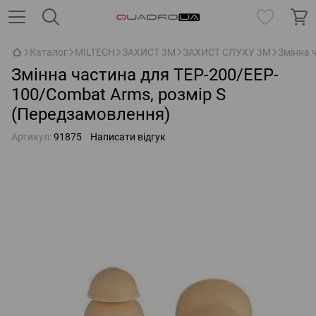
Каталог
MILTECH
ЗАХИСТ 3M
ЗАХИСТ СЛУХУ 3M
Змінна 
Змінна частина для TEP-200/EEP-
100/Combat Arms, розмір S
(Передзамовлення)
Артикул:
91875
Написати відгук