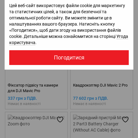
Цей веб-сайт використовує файли cookie для маркетингу
Ціну уточнюйте
Ціну уточнюйте
та статистичних цілей, а також для безпечної та
Немає в наявності
Немає в наявності
оптимальної роботи сайту. Ви можете змінити це в
налаштуваннях вашого браузера. Натисніть кнопку
«Погодитися», щоб дати згоду на використання файлів
cookie. Детальніше можна ознайомитися на сторінці
Угода
користувача
.
Погодитися
Фіксатор підвісу та камери
Квадрокоптер DJI Mavic 2 Pro
для DJI Mavic Pro
337 грн з ПДВ.
77 602 грн з ПДВ.
Немає в наявності
Немає в наявності