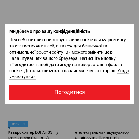
Ми дбаємо про вашу конфіденційність
Новинка
Новинка
Цей веб-сайт використовує файли cookie для маркетингу
Квадрокоптер DJI Air 3S (DJI
Квадрокоптер DJI Air 3S Fly
RC-N3)
More Combo (DJI RC-N3)
та статистичних цілей, а також для безпечної та
оптимальної роботи сайту. Ви можете змінити це в
Ціну уточнюйте
Ціну уточнюйте
налаштуваннях вашого браузера. Натисніть кнопку
Очікується
Очікується
«Погодитися», щоб дати згоду на використання файлів
cookie. Детальніше можна ознайомитися на сторінці
Угода
користувача
.
Погодитися
Новинка
Квадрокоптер DJI Air 3S Fly
Інтелектуальний акумулятор
More Combo (DJI RC 2)
DJI Air 3S Intelligent Flight