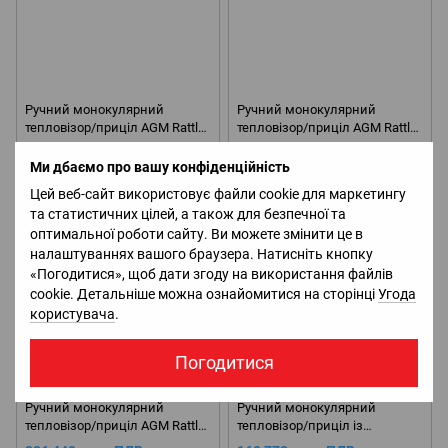
Ручний монокулярний
Ручний монокулярний
тепловізор/приціл AGM Rattler
тепловізор/приціл AGM Rattler
TS25-384 (Передзамовлення)
TS35-384
102 804 грн з ПДВ.
114 126 грн з ПДВ.
Ми дбаємо про вашу конфіденційність
Немає в наявності
Немає в наявності
Цей веб-сайт використовує файли cookie для маркетингу
та статистичних цілей, а також для безпечної та
оптимальної роботи сайту. Ви можете змінити це в
налаштуваннях вашого браузера. Натисніть кнопку
«Погодитися», щоб дати згоду на використання файлів
cookie. Детальніше можна ознайомитися на сторінці
Угода
користувача
.
Погодитися
Ручний монокулярний
Ручний монокулярний
тепловізор/приціл AGM Rattler
тепловізор/приціл із
TS50-640 (Передзамовлення)
лазерним далекоміром AGM