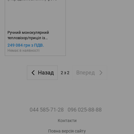
Ручний монокулярний
тепловізор/приціл із
лазерним дальноміром AGM
249 084 грн з ПДВ.
Varmint LRF TS-50-640
Немає в наявності
(Передзамовлення)
Назад
Вперед
2
з 2
044 585-71-28
096 025-88-88
Контакти
Повна версія сайту