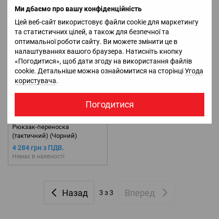
4 284 грн з ПДВ.
4 284 грн з ПДВ.
Ми дбаємо про вашу конфіденційність
Немає в наявності
Немає в наявності
Цей веб-сайт використовує файли cookie для маркетингу
та статистичних цілей, а також для безпечної та
оптимальної роботи сайту. Ви можете змінити це в
налаштуваннях вашого браузера. Натисніть кнопку
«Погодитися», щоб дати згоду на використання файлів
cookie. Детальніше можна ознайомитися на сторінці
Угода
користувача
.
Погодитися
Новинка
Рюкзак-переноска
(тактичний) (Чорний)
4 284 грн з ПДВ.
Немає в наявності
Назад
Вперед
3
з 3