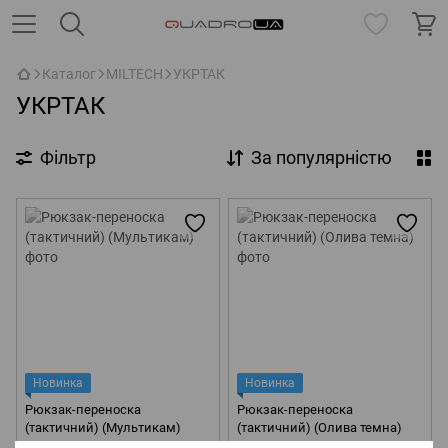
Каталог
MILTECH
УКРТАК
УКРТАК
Фільтр
За популярністю
Новинка
Новинка
Рюкзак-переноска
Рюкзак-переноска
(тактичний) (Мультикам)
(тактичний) (Олива темна)