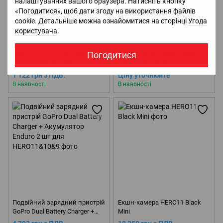
налаштуваннях вашого браузера. Натисніть кнопку
«Погодитися», щоб дати згоду на використання файлів
cookie. Детальніше можна ознайомитися на сторінці
Угода
користувача
.
Погодитися
Магнітий затиск DJI OM
Стабілізатор DJI RS 3 Mini
Magnetic Phone Clamp
(Передзамовлення)
1 122 грн з ПДВ.
Ціну уточнюйте
В наявності
В наявності
Подвійний зарядний пристрій
Екшн-камера HERO11 Black
GoPro Dual Battery Charger +
Mini
Акумулятор Enduro 2 шт для