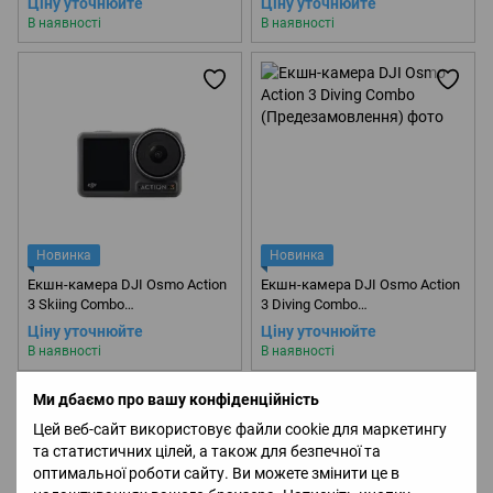
Ціну уточнюйте
Ціну уточнюйте
В наявності
В наявності
Новинка
Новинка
Екшн-камера DJI Osmo Action
Екшн-камера DJI Osmo Action
3 Skiing Combo
3 Diving Combo
(Предезамовлення)
(Предезамовлення)
Ціну уточнюйте
Ціну уточнюйте
В наявності
В наявності
Ми дбаємо про вашу конфіденційність
Цей веб-сайт використовує файли cookie для маркетингу
та статистичних цілей, а також для безпечної та
оптимальної роботи сайту. Ви можете змінити це в