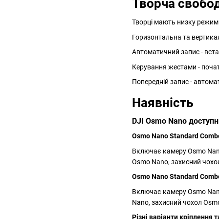
Творча свобо
Творці мають низку режимі
Горизонтальна та вертика
Автоматичний запис - вста
Керування жестами - поча
Попередній запис - автома
Наявність
DJI Osmo Nano доступн
Osmo Nano Standard Combo
Включає камеру Osmo Nano 
Osmo Nano, захисний чохол
Osmo Nano Standard Combo
Включає камеру Osmo Nano
Nano, захисний чохол Osmo
Різні варіанти кріплення