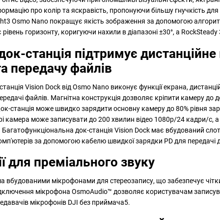
формацію про колір та яскравість, пропонуючи більшу гнучкість дл
ght3 Osmo Nano покращує якість зображення за допомогою алгорит
 рівень горизонту, коригуючи нахили в діапазоні ±30°, а RockSteady
док-станція підтримує дистанційне
а передачу файлів
танція Vision Dock від Osmo Nano виконує функції екрана, дистанці
передачі файлів. Магнітна конструкція дозволяє кріпити камеру до
Док-станція може швидко зарядити основну камеру до 80% рівня заря
і камера може записувати до 200 хвилин відео 1080p/24 кадри/с, 
9). Багатофункціональна док-станція Vision Dock має вбудований сл
омп'ютерів за допомогою кабелю швидкої зарядки PD для передачі 
ії для преміального звуку
 вбудованими мікрофонами для стереозапису, що забезпечує чіткий
підключення мікрофона OsmoAudio™ дозволяє користувачам записува
едавачів мікрофонів DJI без приймача5.