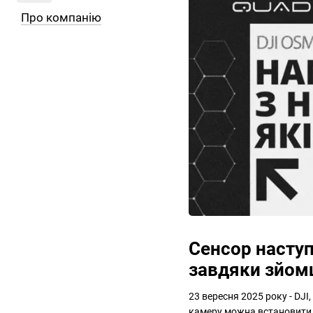
Про компанію
Сенсор наступ
завдяки зйомц
23 вересня 2025 року - DJI
камеру можна встановити б