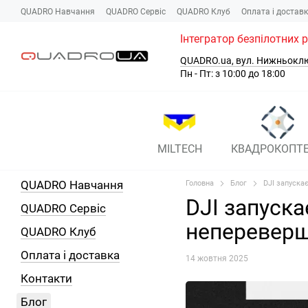
Перейти до основного контенту
QUADRO Навчання
QUADRO Сервіc
QUADRO Клуб
Оплата і достав
Інтегратор безпілотних 
QUADRO.ua, вул. Нижньокл
Пн - Пт: з 10:00 до 18:00
MILTECH
КВАДРОКОПТ
QUADRO Навчання
Головна
Блог
DJI запуска
DJI запуска
QUADRO Сервіc
непереверш
QUADRO Клуб
Оплата і доставка
14 жовтня 2025
Контакти
Блог