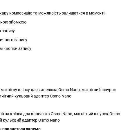
ікаву композицію та можливість залишатися в моменті:
льною зйомкою
о запису
ичного запису
ям кнопки запису
 магнітну кліпсу для капелюха Osmo Nano, магнітний шнурок
агнітний кульовий адаптер Osmo Nano
гнітна кліпса для капелюха Osmo Nano, магнітний шнурок Osmo
ний кульовий адаптер Osmo Nano
н продається окремо.