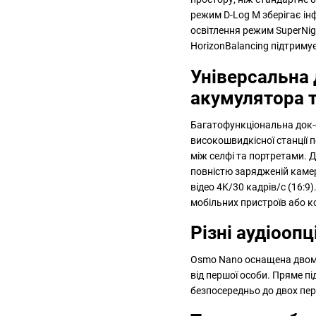
режим D-Log M зберігає ін
освітлення режим SuperNi
HorizonBalancing підтримує
Універсальна 
акумулятора т
Багатофункціональна док-с
високошвидкісної станції 
між селфі та портретами. 
повністю зарядженій камер
відео 4K/30 кадрів/с (16:
мобільних пристроїв або к
Різні аудіоопц
Osmo Nano оснащена двома
від першої особи. Пряме 
безпосередньо до двох пер