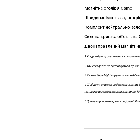
Магнітне оголів'я Osmo
Швидкознімне складне кріп
Комплект нейтрально-зеле
Скляна кришка об'єктива
Двонаправлений магнітни
1 Усі дані були протестовані в контрольов
2 4K/60 кадрів/с не підтримується під час 
3 Режим SuperNight підтримує лише 8-бітну 
4 Щоб досягти швидкості передачі даних 6
підтримує швидкість передачі даних до 4
5 Пряме підключення до мікрофона DJI пе