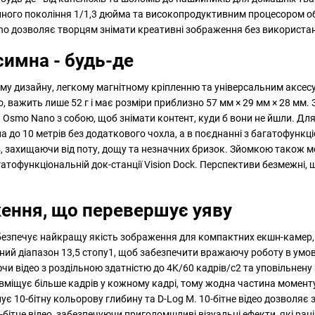
ного покоління 1/1,3 дюйма та високопродуктивним процесором об
no дозволяє творцям знімати креативні зображення без використан
симна - будь-де
у дизайну, легкому магнітному кріпленню та універсальним аксес
, важить лише 52 г і має розміри приблизно 57 мм × 29 мм × 28 мм. 
 Osmo Nano з собою, щоб знімати контент, куди б вони не йшли. Для
до 10 метрів без додаткового чохла, а в поєднанні з багатофункці
4, захищаючи від поту, дощу та незначних бризок. Зйомкою також 
атофункціональній док-станції Vision Dock. Перспективи безмежні, 
ження, що перевершує уяву
безпечує найкращу якість зображення для компактних екшн-камер
ий діапазон 13,5 стопу1, щоб забезпечити вражаючу роботу в умов
чи відео з роздільною здатністю до 4K/60 кадрів/с2 та уповільнен
вміщує більше кадрів у кожному кадрі, тому жодна частина момент
нує 10-бітну кольорову глибину та D-Log M. 10-бітне відео дозволяє
8-бітне відео, забезпечуючи приголомшливі візуальні ефекти, які 