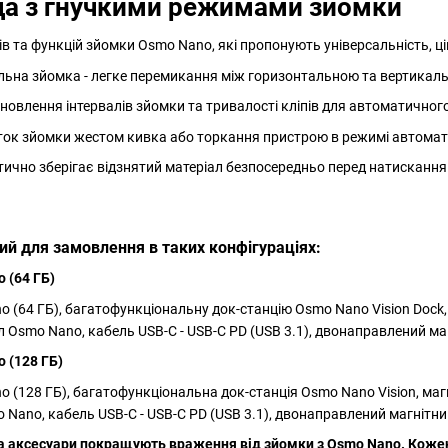
да з гнучкими режимами зйомки
в та функцій зйомки Osmo Nano, які пропонують універсальність, ц
льна зйомка - легке перемикання між горизонтальною та вертика
новлення інтервалів зйомки та тривалості кліпів для автоматичног
ток зйомки жестом кивка або торкання пристрою в режимі автомат
тично зберігає відзнятий матеріал безпосередньо перед натисканн
ий для замовлення в таких конфігураціях:
 (64 ГБ)
(64 ГБ), багатофункціональну док-станцію Osmo Nano Vision Dock,
 Osmo Nano, кабель USB-C - USB-C PD (USB 3.1), двонаправлений м
 (128 ГБ)
 (128 ГБ), багатофункціональна док-станція Osmo Nano Vision, ма
 Nano, кабель USB-C - USB-C PD (USB 3.1), двонаправлений магніт
 та аксесуари покращують враження від зйомки з Osmo Nano. Коже