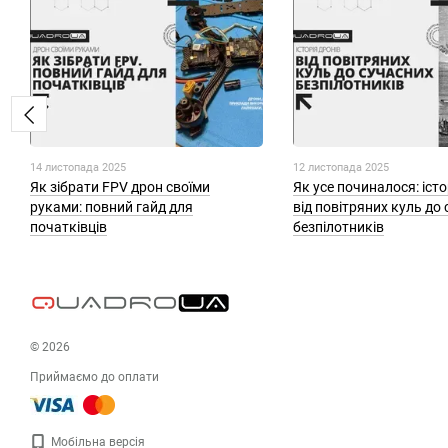
14 листопада 2025
12 листопада 2025
Як зібрати FPV дрон своїми
Як усе починалося: істо
руками: повний гайд для
від повітряних куль до
початківців
безпілотників
© 2026
Приймаємо до оплати
Мобільна версія