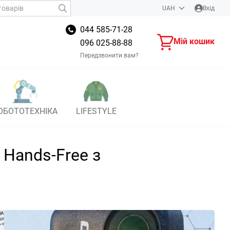
UAH
Вхід
044 585-71-28
Мій кошик
096 025-88-88
Передзвонити вам?
ОБОТОТЕХНІКА
LIFESTYLE
 Hands-Free з