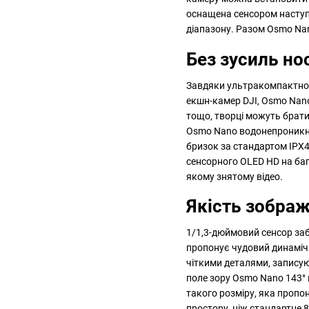
оснащена сенсором наступ
діапазону. Разом Osmo Na
Без зусиль но
Завдяки ультракомпактном
екшн-камер DJI, Osmo Nano
тощо, творці можуть брати
Osmo Nano водонепроникна 
бризок за стандартом IPX
сенсорного OLED HD на баг
якому знятому відео.
Якість зобра
1/1,3-дюймовий сенсор за
пропонує чудовий динамічн
чіткими деталями, записую
поле зору Osmo Nano 143° 
такого розміру, яка пропо
простору, ніж стандартне 