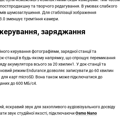
я постпродакшну та творчого редагування. В умовах слабкого
мів шумозаглушення. Для стабілізації зображення
 3.0 зменшує тремтіння камери.
 керування, заряджання
йного керування фотографіями, зарядної станції та
 док-станції в будь-якому напрямку, що спрощує перемикання
ду акумулятора всього за 20 хвилин1. У док-станції та
а новий режим Endurance дозволяє записувати до 60 хвилин
от для карт microSD. Вона також може підключатися до
даних до 600 МБ/с4.
, яскравий звук для захопливого аудіовізуального досвіду
ти звук студійної якості, підключаючи
Osmo Nano