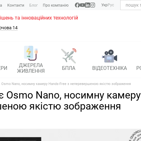
Укр
Рус
ка
Контакти
Блог
Про компанію
рішень та інноваційних технологій
ючова 14
ДЖЕРЕЛА
ЕРИ
БПЛА
ВІДЕОТЕХНІКА
Р
ЖИВЛЕННЯ
є Osmo Nano, носимну камеру Hands-Free з неперевершеною якістю зображення
є Osmo Nano, носимну камеру
еною якістю зображення