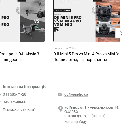
5
14 жовтня 2025
 Pro проти DJI Mavic 3
DJI Mini 5 Pro vs Mini 4 Pro vs Mini 3:
няння дронів
Повний огляд та порівняння
Контактна інформація
044 585-71-28
cc@quadro.ua
096 025-88-88
м. Київ, вул. Нижньоключова, 14,
Передзвонити вам?
QUADRO
з 10:00 до 18:00 (Пн - Пт)
Мапа проїзду