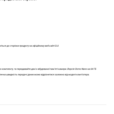
ться до сторінки продукту на офіційному веб-сайті DJI.
 комплекту, та передавайте дані з вбудованої пам’яті камери. Версія Osmo Nano на 64 ГБ
тична швидкість передачі даних може відрізнятися залежно від моделі комп’ютера.