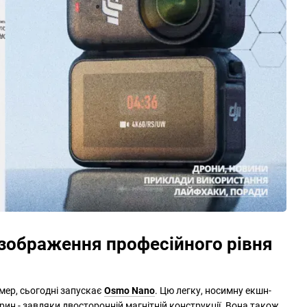
 зображення професійного рівня
амер, сьогодні запускає
Osmo Nano
. Цю легку, носимну екшн-
ин - завдяки двосторонній магнітній конструкції. Вона також