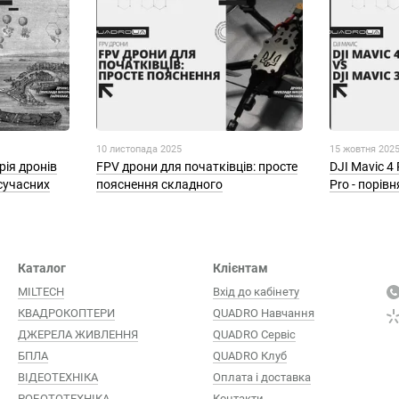
10 листопада 2025
15 жовтня 202
рія дронів
FPV дрони для початківців: просте
DJI Mavic 4
 сучасних
пояснення складного
Pro - порів
Каталог
Клієнтам
MILTECH
Вхід до кабінету
КВАДРОКОПТЕРИ
QUADRO Навчання
ДЖЕРЕЛА ЖИВЛЕННЯ
QUADRO Сервіc
БПЛА
QUADRO Клуб
ВІДЕОТЕХНІКА
Оплата і доставка
РОБОТОТЕХНІКА
Контакти