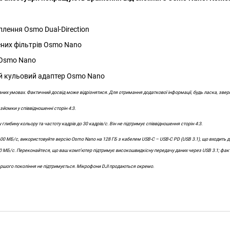
лення Osmo Dual-Direction
них фільтрів Osmo Nano
 Osmo Nano
й кульовий адаптер Osmo Nano
аних умовах. Фактичний досвід може відрізнятися. Для отримання додаткової інформації, будь ласка, зверні
зйомки у співвідношенні сторін 4:3.
глибину кольору та частоту кадрів до 30 кадрів/с. Він не підтримує співвідношення сторін 4:3.
00 МБ/с, використовуйте версію Osmo Nano на 128 ГБ з кабелем USB-C – USB-C PD (USB 3.1), що входить до
00 МБ/с. Переконайтеся, що ваш комп’ютер підтримує високошвидкісну передачу даних через USB 3.1; фак
ршого покоління не підтримується. Мікрофони DJI продаються окремо.