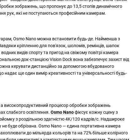
робки зображень, що пропонує до 13,5 стопів динамічного
ня рук, які не поступаються професійним камерам.
уарам, Osmo Nano можна встановити будь-де. Найменша з
Завдяки кріпленню для пов'язок, шоломів, ремінців, шапок
 водних видів спорту та пригод на свіжому повітрі камера
ональною док-станцією Vision Dock вона забезпечує захист від
можна керувати дистанційно за допомогою вбудованого
що надає ще один вимір креативності та універсальності будь-
, а високопродуктивний процесор обробки зображень
ах слабкого освітлення.
Osmo Nano
фіксує кожну сцену з
у зйомку з роздільною здатністю 4K/120 кадрів/с. Надшироке
у не буде обрізана. Osmo Nano — єдина портативна камера
 захоплювати до мільярда кольорів та на 72% більше колірного
раніше були неможливі з компактними екшн-камерами. Тим часом