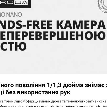
ного покоління 1/1,3 дюйма знімає
і без використання рук
, світовий лідер у сфері цивільних дронів та технологій креативних к
удь-де - від капелюхів та шоломів до нашийників для домашніх твар