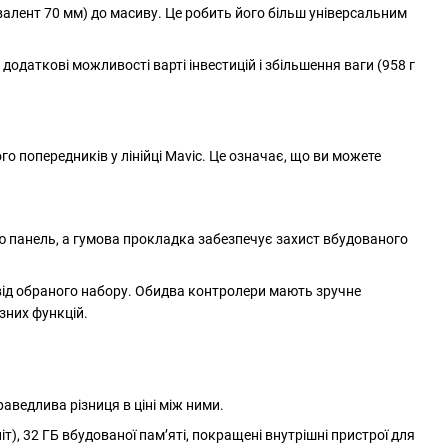
івалент 70 мм) до масиву. Це робить його більш універсальним
і додаткові можливості варті інвестицій і збільшення ваги (958 г
го попередників у лінійці Mavic. Це означає, що ви можете
ню панель, а гумова прокладка забезпечує захист вбудованого
но від обраного набору. Обидва контролери мають зручне
зних функцій.
аведлива різниця в ціні між ними.
т), 32 ГБ вбудованої пам’яті, покращені внутрішні пристрої для