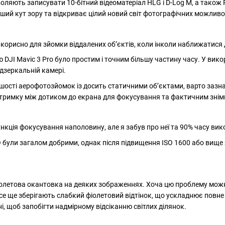
оляють записувати 10-бітний відеоматеріал HLG і D-Log M, а також 
нший кут зору та відкриває цілий новий світ фотографічних можливо
корисно для зйомки віддалених об’єктів, коли інколи наближатися 
DJI Mavic 3 Pro було простим і точним більшу частину часу. У викор
здзеркальній камері.
ьшості аерофотозйомок із досить статичними об’єктами, варто зазна
атримку між дотиком до екрана для фокусування та фактичним знім
нкція фокусування наполовину, але я забув про неї та 90% часу ви
SO були загалом добрими, однак після підвищення ISO 1600 або вище
іолетова окантовка на деяких зображеннях. Хоча цю проблему можна
се ще зберігають слабкий фіолетовий відтінок, що ускладнює повн
і, щоб запобігти надмірному відсіканню світлих ділянок.