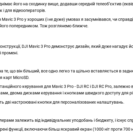
іднімає його на сходинку вище, додавши середній телеоб’єктив (екв
к і для відеооператорів.
з Mavic 3 Pro у хороших (і не дуже) умовах я засумнівався, чи справд
 з його попередником. Тож розглянемо ближче.
нструкції, DJI Mavic 3 Pro демонструє дизайн, який дуже нагадує йо
і промені.
 те, що він більший, все одно легко та щільно вставляється в зад
ля карт MicroSD.
танційного керування для Mavic 3 Pro - DJI RC і DJI RC Pro, залеж
ами, двома дисками керування і кнопками швидкого доступу для рі
ть дві настроювані кнопки для персоналізованих налаштувань.
ерами залежить від індивідуальних уподобань і бюджету, і існує спр
ені функції, включаючи більш яскравий екран (1000 ніт проти 700 ні