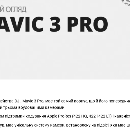
йства DJI, Mavic 3 Pro, має той самий корпус, що й його попередник
ий трьома вбудованими камерами.
ом підтримки кодування Apple ProRes (422 HQ, 422 і 422 LT) і наявніс
нув, має унікальну систему камери, встановлену на підвісі, яка має 