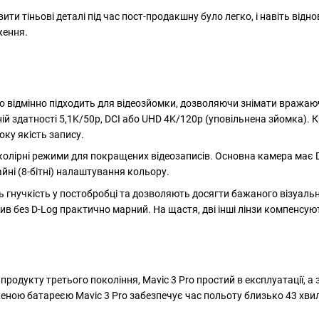
ити тіньові деталі під час пост-продакшну було легко, і навіть від
ження.
o відмінно підходить для відеозйомки, дозволяючи знімати вражаючі
й здатності 5,1K/50p, DCI або UHD 4K/120p (уповільнена зйомка). Кр
оку якість запису.
і колірні режими для покращених відеозаписів. Основна камера має 
ні (8-бітні) налаштування кольору.
 гнучкість у постобробці та дозволяють досягти бажаного візуальн
ив без D-Log практично марний. На щастя, дві інші лінзи компенсуют
ід продукту третього покоління, Mavic 3 Pro простий в експлуатації,
женою батареєю Mavic 3 Pro забезпечує час польоту близько 43 хвил