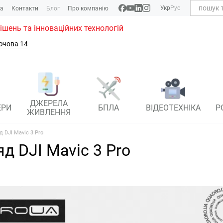
Укр
Рус
ка
Контакти
Блог
Про компанію
рішень та інноваційних технологій
ючова 14
ДЖЕРЕЛА
ЕРИ
БПЛА
ВІДЕОТЕХНІКА
Р
ЖИВЛЕННЯ
д DJI Mavic 3 Pro
д DJI Mavic 3 Pro