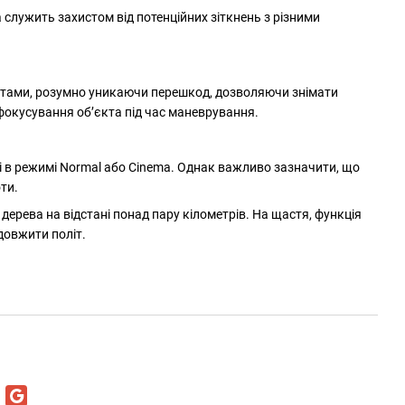
а служить захистом від потенційних зіткнень з різними
б’єктами, розумно уникаючи перешкод, дозволяючи знімати
фокусування об’єкта під час маневрування.
ті в режимі Normal або Cinema. Однак важливо зазначити, що
ти.
а дерева на відстані понад пару кілометрів. На щастя, функція
довжити політ.