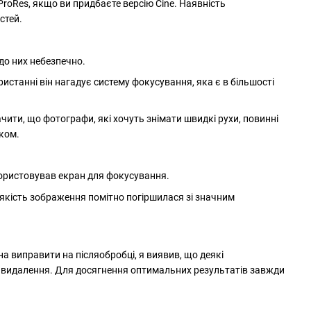
ProRes, якщо ви придбаєте версію Cine. Наявність
стей.
до них небезпечно.
истанні він нагадує систему фокусування, яка є в більшості
чити, що фотографи, які хочуть знімати швидкі рухи, повинні
ком.
користовував екран для фокусування.
 якість зображення помітно погіршилася зі значним
 виправити на післяобробці, я виявив, що деякі
е видалення. Для досягнення оптимальних результатів завжди