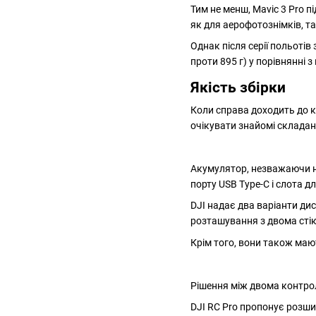
Тим не менш, Mavic 3 Pro п
як для аерофотознімків, та
Однак після серії польотів 
проти 895 г) у порівнянні
Якість збірки
Коли справа доходить до ко
очікувати знайомі складан
Акумулятор, незважаючи на
порту USB Type-C і слота д
DJI надає два варіанти дис
розташування з двома стік
Крім того, вони також маю
Рішення між двома контрол
DJI RC Pro пропонує розшир