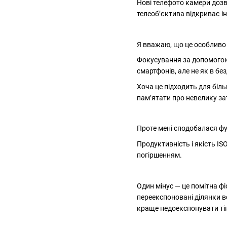
Нові телефото камери дозв
телеоб’єктива відкриває і
Я вважаю, що це особливо 
Фокусування за допомогою 
смартфонів, але не як в бе
Хоча це підходить для біл
пам’ятати про невелику з
Проте мені сподобалася фу
Продуктивність і якість I
погіршенням.
Один мінус — це помітна ф
переекспоновані ділянки в
краще недоекспонувати тін