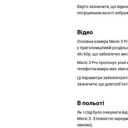
Варто зазначити, що віднов
погіршенням якості зобра
Відео
Основна камера Mavic 3 Pr
у приголомшливій роздільні
4K/60p, що забезпечує вис
Mavic 3 Pro пропонує різн
телефотокамера має звичай
Ці параметри забезпечують
зазначити, що довгооб’єкт
В польоті
Як і слід було очікувати в
Mavic 3. З повністю заряд
хвилин).