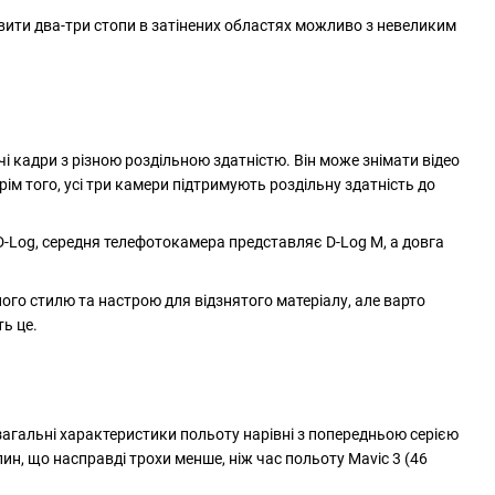
новити два-три стопи в затінених областях можливо з невеликим
 кадри з різною роздільною здатністю. Він може знімати відео
ім того, усі три камери підтримують роздільну здатність до
D-Log, середня телефотокамера представляє D-Log M, а довга
ого стилю та настрою для відзнятого матеріалу, але варто
ь це.
 а загальні характеристики польоту нарівні з попередньою серією
ин, що насправді трохи менше, ніж час польоту Mavic 3 (46