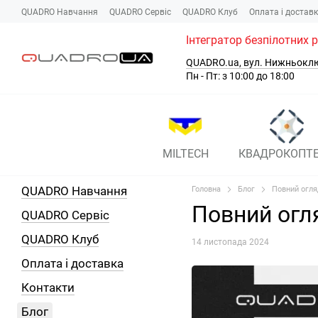
Перейти до основного контенту
QUADRO Навчання
QUADRO Сервіc
QUADRO Клуб
Оплата і достав
Інтегратор безпілотних 
QUADRO.ua, вул. Нижньокл
Пн - Пт: з 10:00 до 18:00
MILTECH
КВАДРОКОПТ
QUADRO Навчання
Головна
Блог
Повний огля
Повний огля
QUADRO Сервіc
QUADRO Клуб
14 листопада 2024
Оплата і доставка
Контакти
Блог