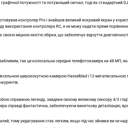
 графічної потужності та потужніший сигнал, тоді як стандартний D
стовував контролер Pro і знайшов великий яскравий екран у користу
ду використання контролера RC, я не можу надати пряме порівнянн
є своєю міцною якістю збірки, що забезпечує відчуття довговічності
вабливим, так це колосальна середня телефотокамера на 48 МП, як
іксельною ширококутною камерою Hasselblad і 12-мегапіксельною те
нкурентів.
бою справжню легенду, завдяки своєму великому сенсору 4/3 і підтри
мера справді фантастична, забезпечуючи виняткову деталізацію, в
алей, тому редагування стає легким, якщо під час зйомки ви не над