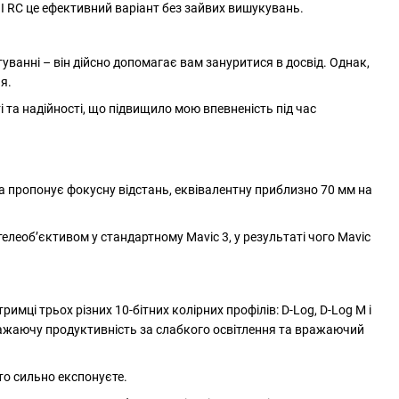
JI RC це ефективний варіант без зайвих вишукувань.
ванні – він дійсно допомагає вам зануритися в досвід. Однак,
я.
 та надійності, що підвищило мою впевненість під час
а пропонує фокусну відстань, еквівалентну приблизно 70 мм на
леоб’єктивом у стандартному Mavic 3, у результаті чого Mavic
мці трьох різних 10-бітних колірних профілів: D-Log, D-Log M і
ражаючу продуктивність за слабкого освітлення та вражаючий
то сильно експонуєте.