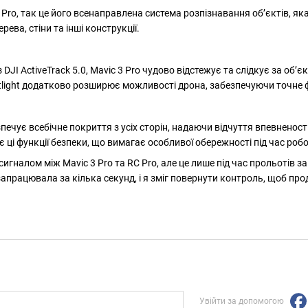
Pro, так це його всенаправлена ​​система розпізнавання об’єктів, як
ева, стіни та інші конструкції.
 DJI ActiveTrack 5.0, Mavic 3 Pro чудово відстежує та слідкує за о
tlight додатково розширює можливості дрона, забезпечуючи точне 
печує всебічне покриття з усіх сторін, надаючи відчуття впевненос
і функції безпеки, що вимагає особливої ​​обережності під час робо
 сигналом між Mavic 3 Pro та RC Pro, але це лише під час прольотів з
апрацювала за кілька секунд, і я зміг повернути контроль, щоб про
Увійти за допомогою