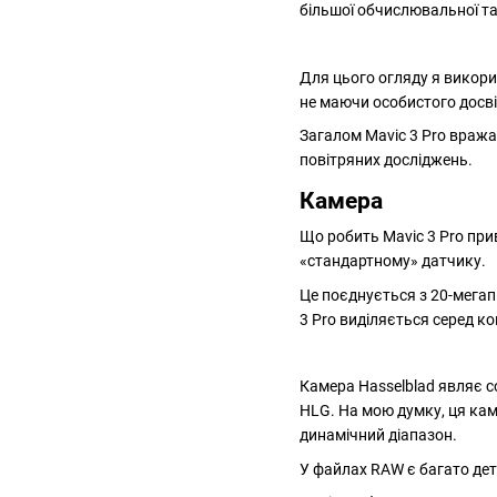
більшої обчислювальної та
Для цього огляду я викори
не маючи особистого досві
Загалом Mavic 3 Pro вража
повітряних досліджень.
Камера
Що робить Mavic 3 Pro при
«стандартному» датчику.
Це поєднується з 20-мегап
3 Pro виділяється серед ко
Камера Hasselblad являє со
HLG. На мою думку, ця ка
динамічний діапазон.
У файлах RAW є багато дет